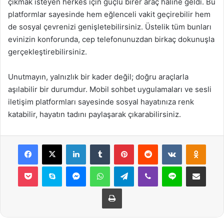
çıkmak isteyen herkes için güçlü birer araç haline geldi. Bu
platformlar sayesinde hem eğlenceli vakit geçirebilir hem
de sosyal çevrenizi genişletebilirsiniz. Üstelik tüm bunları
evinizin konforunda, cep telefonunuzdan birkaç dokunuşla
gerçekleştirebilirsiniz.
Unutmayın, yalnızlık bir kader değil; doğru araçlarla
aşılabilir bir durumdur. Mobil sohbet uygulamaları ve sesli
iletişim platformları sayesinde sosyal hayatınıza renk
katabilir, hayatın tadını paylaşarak çıkarabilirsiniz.
Facebook
X
LinkedIn
Tumblr
Pinterest
Reddit
VKontakte
Odnok
Pocket
Skype
Messenger
WhatsApp
Telegram
Viber
Line
E-Posta ile payla
Yazdır