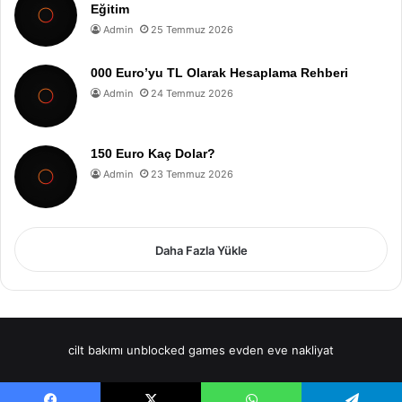
Eğitim
Admin
25 Temmuz 2026
000 Euro’yu TL Olarak Hesaplama Rehberi
Admin
24 Temmuz 2026
150 Euro Kaç Dolar?
Admin
23 Temmuz 2026
Daha Fazla Yükle
cilt bakımı
unblocked games
evden eve nakliyat