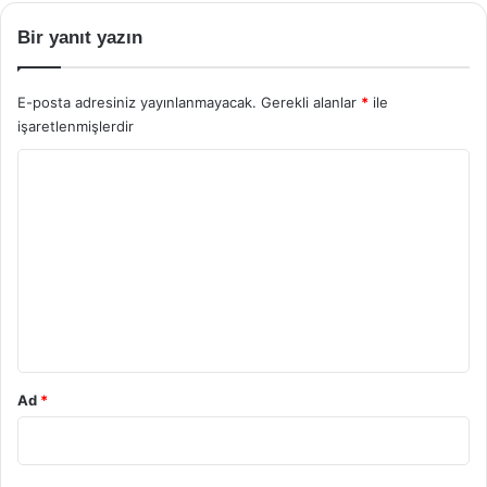
Bir yanıt yazın
E-posta adresiniz yayınlanmayacak.
Gerekli alanlar
*
ile
işaretlenmişlerdir
Y
o
r
u
m
*
Ad
*