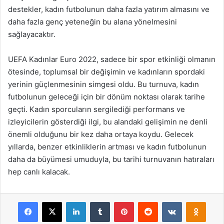
destekler, kadın futbolunun daha fazla yatırım almasını ve
daha fazla genç yeteneğin bu alana yönelmesini
sağlayacaktır.
UEFA Kadınlar Euro 2022, sadece bir spor etkinliği olmanın
ötesinde, toplumsal bir değişimin ve kadınların spordaki
yerinin güçlenmesinin simgesi oldu. Bu turnuva, kadın
futbolunun geleceği için bir dönüm noktası olarak tarihe
geçti. Kadın sporcuların sergilediği performans ve
izleyicilerin gösterdiği ilgi, bu alandaki gelişimin ne denli
önemli olduğunu bir kez daha ortaya koydu. Gelecek
yıllarda, benzer etkinliklerin artması ve kadın futbolunun
daha da büyümesi umuduyla, bu tarihi turnuvanın hatıraları
hep canlı kalacak.
Facebook
X
LinkedIn
Tumblr
Pinterest
Reddit
VKontakte
Odnok
Pocket
Skype
Messenger
WhatsApp
Telegram
Viber
Line
E-Posta ile payla