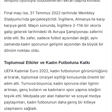
tempolu oyunuyla futbolseverleri ekran başına kilitledi.
Final maçı ise, 31 Temmuz 2022 tarihinde Wembley
Stadyumu’nda gerçekleştirildi. İngiltere, Almanya ile karşı
karşıya geldi. Maçın sonunda, İngiltere 2-1’lik bir skorla
galip gelerek tarihindeki ilk Avrupa Şampiyonası zaferini
elde etti. Bu zafer, sadece futbol açısından değil, aynı
zamanda kadın sporunun gelişimi açısından da büyük bir
dönüm noktası oldu.
Toplumsal Etkiler ve Kadın Futboluna Katkı
UEFA Kadınlar Euro 2022, kadın futbolunun görünürlüğünü
artırarak, toplumsal cinsiyet eşitliği konusunda önemli bir
adım attı. Turnuva boyunca, kadın sporuna olan ilginin
artması, genç kızların ve kadınların spor yapma isteğini
teşvik etti. Medyada yer alan haberler ve sosyal medya
paylaşımları, kadın futbolunun daha geniş bir kitleye
ulaşmasını sağladı.