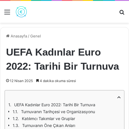
Menü
Ar
Anasayfa
/
Genel
UEFA Kadınlar Euro
2022: Tarihi Bir Turnuva
12 Nisan 2025
4 dakika okuma süresi
UEFA Kadınlar Euro 2022: Tarihi Bir Turnuva
Turnuvanın Tarihçesi ve Organizasyonu
Katılımcı Takımlar ve Gruplar
Turnuvanın Öne Çıkan Anları