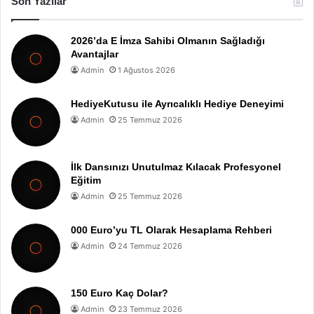
Son Yazılar
2026’da E İmza Sahibi Olmanın Sağladığı
Avantajlar
Admin
1 Ağustos 2026
HediyeKutusu ile Ayrıcalıklı Hediye Deneyimi
Admin
25 Temmuz 2026
İlk Dansınızı Unutulmaz Kılacak Profesyonel
Eğitim
Admin
25 Temmuz 2026
000 Euro’yu TL Olarak Hesaplama Rehberi
Admin
24 Temmuz 2026
150 Euro Kaç Dolar?
Admin
23 Temmuz 2026