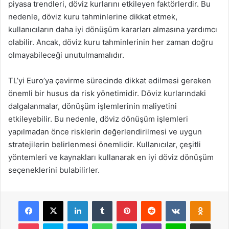
piyasa trendleri, döviz kurlarını etkileyen faktörlerdir. Bu
nedenle, döviz kuru tahminlerine dikkat etmek,
kullanıcıların daha iyi dönüşüm kararları almasına yardımcı
olabilir. Ancak, döviz kuru tahminlerinin her zaman doğru
olmayabileceği unutulmamalıdır.
TL’yi Euro’ya çevirme sürecinde dikkat edilmesi gereken
önemli bir husus da risk yönetimidir. Döviz kurlarındaki
dalgalanmalar, dönüşüm işlemlerinin maliyetini
etkileyebilir. Bu nedenle, döviz dönüşüm işlemleri
yapılmadan önce risklerin değerlendirilmesi ve uygun
stratejilerin belirlenmesi önemlidir. Kullanıcılar, çeşitli
yöntemleri ve kaynakları kullanarak en iyi döviz dönüşüm
seçeneklerini bulabilirler.
Facebook
X
LinkedIn
Tumblr
Pinterest
Reddit
VKontakte
Odnok
Pocket
Skype
Messenger
WhatsApp
Telegram
Viber
Line
E-Posta ile payla