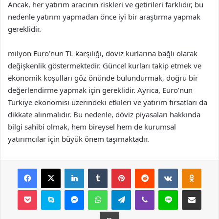
Ancak, her yatırım aracının riskleri ve getirileri farklıdır, bu
nedenle yatırım yapmadan önce iyi bir araştırma yapmak
gereklidir.
milyon Euro’nun TL karşılığı, döviz kurlarına bağlı olarak
değişkenlik göstermektedir. Güncel kurları takip etmek ve
ekonomik koşulları göz önünde bulundurmak, doğru bir
değerlendirme yapmak için gereklidir. Ayrıca, Euro’nun
Türkiye ekonomisi üzerindeki etkileri ve yatırım fırsatları da
dikkate alınmalıdır. Bu nedenle, döviz piyasaları hakkında
bilgi sahibi olmak, hem bireysel hem de kurumsal
yatırımcılar için büyük önem taşımaktadır.
Facebook
X
LinkedIn
Tumblr
Pinterest
Reddit
VKontakte
Odnok
Pocket
Skype
Messenger
WhatsApp
Telegram
Viber
Line
E-Posta ile payla
Yazdır