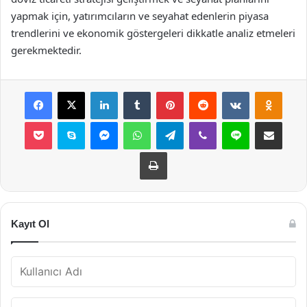
yapmak için, yatırımcıların ve seyahat edenlerin piyasa
trendlerini ve ekonomik göstergeleri dikkatle analiz etmeleri
gerekmektedir.
Facebook
X
LinkedIn
Tumblr
Pinterest
Reddit
VKontakte
Odnok
Pocket
Skype
Messenger
WhatsApp
Telegram
Viber
Line
E-Posta ile payla
Yazdır
Kayıt Ol