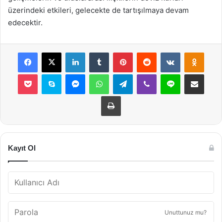
üzerindeki etkileri, gelecekte de tartışılmaya devam
edecektir.
Facebook
X
LinkedIn
Tumblr
Pinterest
Reddit
VKontakte
Odnok
Pocket
Skype
Messenger
WhatsApp
Telegram
Viber
Line
E-Posta ile payla
Yazdır
Kayıt Ol
Unuttunuz mu?