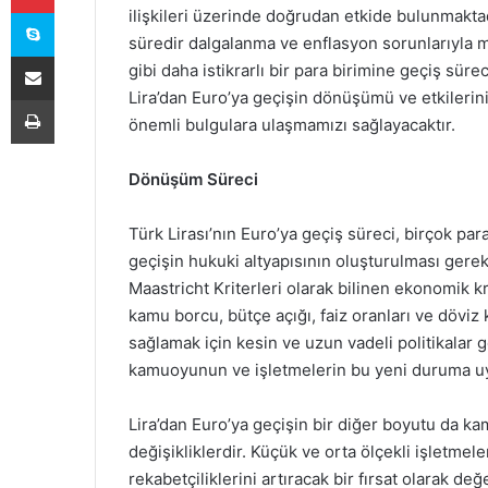
Skype
ilişkileri üzerinde doğrudan etkide bulunmaktad
süredir dalgalanma ve enflasyon sorunlarıyla 
E-Posta ile paylaş
gibi daha istikrarlı bir para birimine geçiş sü
Lira’dan Euro’ya geçişin dönüşümü ve etkiler
Yazdır
önemli bulgulara ulaşmamızı sağlayacaktır.
Dönüşüm Süreci
Türk Lirası’nın Euro’ya geçiş süreci, birçok para
geçişin hukuki altyapısının oluşturulması gerek
Maastricht Kriterleri olarak bilinen ekonomik kr
kamu borcu, bütçe açığı, faiz oranları ve döviz k
sağlamak için kesin ve uzun vadeli politikalar g
kamuoyunun ve işletmelerin bu yeni duruma uyu
Lira’dan Euro’ya geçişin bir diğer boyutu da kam
değişikliklerdir. Küçük ve orta ölçekli işletmele
rekabetçiliklerini artıracak bir fırsat olarak değ