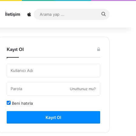
Sitemap
Arama
İletişim
yap
...
Kayıt Ol
Unuttunuz mu?
Beni hatırla
Kayıt Ol