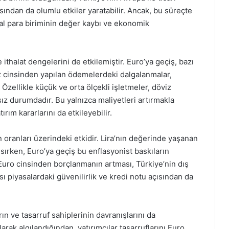
ısından da olumlu etkiler yaratabilir. Ancak, bu süreçte
al para biriminin değer kaybı ve ekonomik
 ithalat dengelerini de etkilemiştir. Euro’ya geçiş, bazı
iz cinsinden yapılan ödemelerdeki dalgalanmalar,
 Özellikle küçük ve orta ölçekli işletmeler, döviz
ız durumdadır. Bu yalnızca maliyetleri artırmakla
ım kararlarını da etkileyebilir.
n oranları üzerindeki etkidir. Lira’nın değerinde yaşanan
nsırken, Euro’ya geçiş bu enflasyonist baskıların
, Euro cinsinden borçlanmanın artması, Türkiye’nin dış
ı piyasalardaki güvenilirlik ve kredi notu açısından da
ın ve tasarruf sahiplerinin davranışlarını da
olarak algılandığından, yatırımcılar tasarruflarını Euro