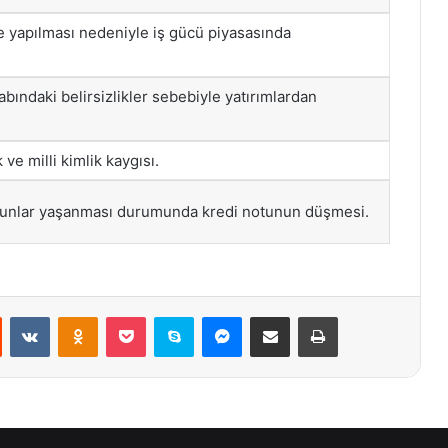
 yapılması nedeniyle iş gücü piyasasında
abındaki belirsizlikler sebebiyle yatırımlardan
e milli kimlik kaygısı.
runlar yaşanması durumunda kredi notunun düşmesi.
st
Reddit
VKontakte
Odnoklassniki
Pocket
Skype
Messenger
E-Posta ile paylaş
Yazdır