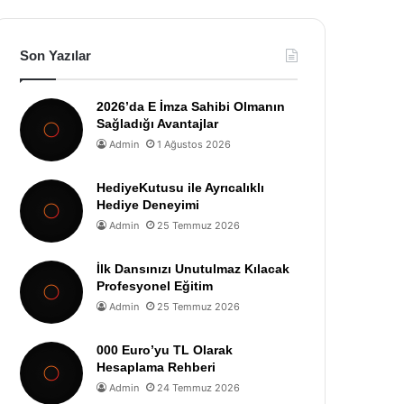
Son Yazılar
2026’da E İmza Sahibi Olmanın
Sağladığı Avantajlar
Admin
1 Ağustos 2026
HediyeKutusu ile Ayrıcalıklı
Hediye Deneyimi
Admin
25 Temmuz 2026
İlk Dansınızı Unutulmaz Kılacak
Profesyonel Eğitim
Admin
25 Temmuz 2026
000 Euro’yu TL Olarak
Hesaplama Rehberi
Admin
24 Temmuz 2026