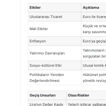
Etkiler
Açıklama
Uluslararası Ticaret
Euro ile ticar
Küçük ve orta 
Mali Etkiler
karşı savunmas
Enflasyon
Euro’ya geçiş
Yatırımcıların
Yatırımcı Davranışları
sorgulatan bi
Sosyo-kültürel Etki
Ulusal kimlik
Politikaların Yeniden
Hükümet polit
Değerlendirilmesi
yönelik reviz
Geçiş Unsurları
Olası Riskler
Lira’nın Değer Kaybı
Yeterli istikrar sağla