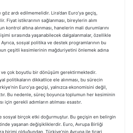
 göz ardı edilmemelidir. Lira’dan Euro’ya geçiş,
r. Fiyat istikrarının sağlanması, bireylerin alım
un kontrol altına alınması, hanelerin mali durumlarını
eğişimi sırasında yaşanabilecek dalgalanmalar, özellikle
. Ayrıca, sosyal politika ve destek programlarının bu
mun çeşitli kesimlerinin mağduriyetini önlemek adına
k ve çok boyutlu bir dönüşüm gerektirmektedir.
l politikaların dikkatlice ele alınması, bu sürecin
ürkiye’nin Euro’ya geçişi, yalnızca ekonomisini değil,
ktır. Bu nedenle, süreç boyunca toplumun her kesiminin
 için gerekli adımların atılması esastır.
e sosyal birçok etki doğurmuştur. Bu geçişin en belirgin
etinde yaşanan değişikliklerdir. Euro, Avrupa Birliği
ara birimi olduğundan, Türkiye’nin Avrupa ile ticari