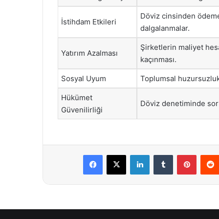
Döviz cinsinden ödeme
İstihdam Etkileri
dalgalanmalar.
Şirketlerin maliyet hes
Yatırım Azalması
kaçınması.
Sosyal Uyum
Toplumsal huzursuzluk v
Hükümet
Döviz denetiminde so
Güvenilirliği
Facebook
X
LinkedIn
Tumblr
Pintere