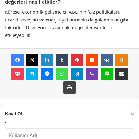
değerleri nasıl etkiler?
Küresel ekonomik gelişmeler, ABD’nin faiz politikaları,
ticaret savaşları ve enerji fiyatlarındaki dalgalanmalar gibi
faktörler, TL ve Euro arasındaki değer değişimlerini
etkileyebilir.
Facebook
X
LinkedIn
Tumblr
Pinterest
Reddit
VKontakte
Odnok
Pocket
Skype
Messenger
WhatsApp
Telegram
Viber
Line
E-Posta ile payla
Yazdır
Kayıt Ol