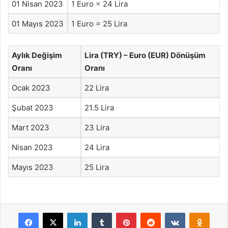
01 Nisan 2023
1 Euro = 24 Lira
01 Mayıs 2023
1 Euro = 25 Lira
Aylık Değişim
Lira (TRY) – Euro (EUR) Dönüşüm
Oranı
Oranı
Ocak 2023
22 Lira
Şubat 2023
21.5 Lira
Mart 2023
23 Lira
Nisan 2023
24 Lira
Mayıs 2023
25 Lira
Facebook
X
LinkedIn
Tumblr
Pinterest
Reddit
VKontakte
Odnok