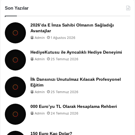
Son Yazılar
2026’da E İmza Sahibi Olmanın Sağladığı
Avantajlar
Admin
1 Ağustos 2026
HediyeKutusu ile Ayrıcalıklı Hediye Deneyimi
Admin
25 Temmuz 2026
İlk Dansınızı Unutulmaz Kılacak Profesyonel
Eğitim
Admin
25 Temmuz 2026
000 Euro’yu TL Olarak Hesaplama Rehberi
Admin
24 Temmuz 2026
150 Euro Kaç Dolar?