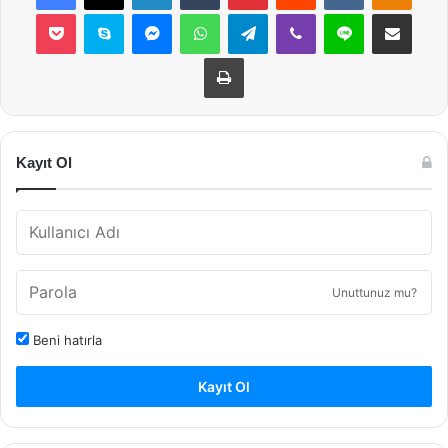
Pocket
Skype
Messenger
WhatsApp
Telegram
Viber
Line
E-Posta ile payla
Yazdır
Kayıt Ol
Unuttunuz mu?
Beni hatırla
Kayıt Ol