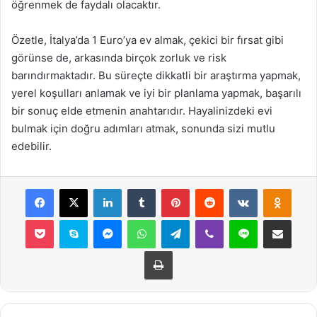
öğrenmek de faydalı olacaktır.
Özetle, İtalya’da 1 Euro’ya ev almak, çekici bir fırsat gibi
görünse de, arkasında birçok zorluk ve risk
barındırmaktadır. Bu süreçte dikkatli bir araştırma yapmak,
yerel koşulları anlamak ve iyi bir planlama yapmak, başarılı
bir sonuç elde etmenin anahtarıdır. Hayalinizdeki evi
bulmak için doğru adımları atmak, sonunda sizi mutlu
edebilir.
Facebook
X
LinkedIn
Tumblr
Pinterest
Reddit
VKontakte
Odnok
Pocket
Skype
Messenger
WhatsApp
Telegram
Viber
Line
E-Posta ile payla
Yazdır