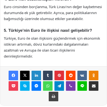
Euro cinsinden borçlanma, Türk Lirası’nın değer kaybetmesi
durumunda ek yük getirebilir. Ayrıca, para politikalarının
bağımsızlığı üzerinde olumsuz etkiler yaratabilir.
5. Türkiye’nin Euro ile ilişkisi nasıl gelişebilir?
Türkiye, Euro ile olan ilişkisini güçlendirmek için ekonomik
istikrarı artırmalı, döviz kurlarındaki dalgalanmaları
azaltmalı ve Avrupa ile olan ticari ilişkilerini
derinleştirmelidir.
Facebook
X
LinkedIn
Tumblr
Pinterest
Reddit
VKontakte
Odnok
Pocket
Skype
Messenger
WhatsApp
Telegram
Viber
Line
E-Posta ile payla
Yazdır