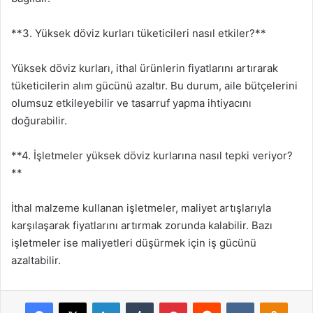
**3. Yüksek döviz kurları tüketicileri nasıl etkiler?**
Yüksek döviz kurları, ithal ürünlerin fiyatlarını artırarak
tüketicilerin alım gücünü azaltır. Bu durum, aile bütçelerini
olumsuz etkileyebilir ve tasarruf yapma ihtiyacını
doğurabilir.
**4. İşletmeler yüksek döviz kurlarına nasıl tepki veriyor?
**
İthal malzeme kullanan işletmeler, maliyet artışlarıyla
karşılaşarak fiyatlarını artırmak zorunda kalabilir. Bazı
işletmeler ise maliyetleri düşürmek için iş gücünü
azaltabilir.
Facebook
X
LinkedIn
Tumblr
Pinterest
Reddit
VKontakte
Odnok