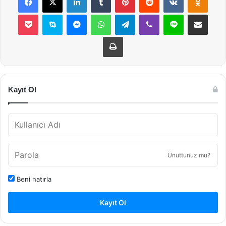
Pocket
Skype
Messenger
WhatsApp
Telegram
Viber
Line
E-Posta ile payla
Yazdır
Kayıt Ol
Unuttunuz mu?
Beni hatırla
Kayıt Ol