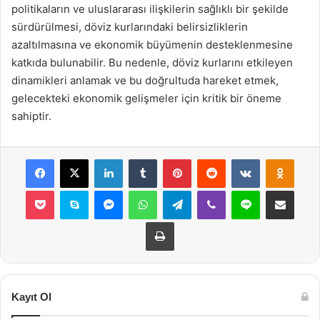
politikaların ve uluslararası ilişkilerin sağlıklı bir şekilde
sürdürülmesi, döviz kurlarındaki belirsizliklerin
azaltılmasına ve ekonomik büyümenin desteklenmesine
katkıda bulunabilir. Bu nedenle, döviz kurlarını etkileyen
dinamikleri anlamak ve bu doğrultuda hareket etmek,
gelecekteki ekonomik gelişmeler için kritik bir öneme
sahiptir.
Facebook
X
LinkedIn
Tumblr
Pinterest
Reddit
VKontakte
Odnok
Pocket
Skype
Messenger
WhatsApp
Telegram
Viber
Line
E-Posta ile payla
Yazdır
Kayıt Ol