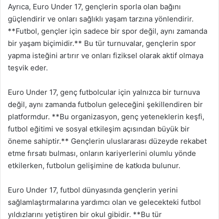
Ayrıca, Euro Under 17, gençlerin sporla olan bağını
güçlendirir ve onları sağlıklı yaşam tarzına yönlendirir.
**Futbol, gençler için sadece bir spor değil, aynı zamanda
bir yaşam biçimidir.** Bu tür turnuvalar, gençlerin spor
yapma isteğini artırır ve onları fiziksel olarak aktif olmaya
teşvik eder.
Euro Under 17, genç futbolcular için yalnızca bir turnuva
değil, aynı zamanda futbolun geleceğini şekillendiren bir
platformdur. **Bu organizasyon, genç yeteneklerin keşfi,
futbol eğitimi ve sosyal etkileşim açısından büyük bir
öneme sahiptir.** Gençlerin uluslararası düzeyde rekabet
etme fırsatı bulması, onların kariyerlerini olumlu yönde
etkilerken, futbolun gelişimine de katkıda bulunur.
Euro Under 17, futbol dünyasında gençlerin yerini
sağlamlaştırmalarına yardımcı olan ve gelecekteki futbol
yıldızlarını yetiştiren bir okul gibidir. **Bu tür