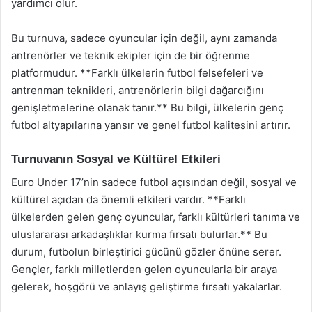
yardımcı olur.
Bu turnuva, sadece oyuncular için değil, aynı zamanda
antrenörler ve teknik ekipler için de bir öğrenme
platformudur. **Farklı ülkelerin futbol felsefeleri ve
antrenman teknikleri, antrenörlerin bilgi dağarcığını
genişletmelerine olanak tanır.** Bu bilgi, ülkelerin genç
futbol altyapılarına yansır ve genel futbol kalitesini artırır.
Turnuvanın Sosyal ve Kültürel Etkileri
Euro Under 17’nin sadece futbol açısından değil, sosyal ve
kültürel açıdan da önemli etkileri vardır. **Farklı
ülkelerden gelen genç oyuncular, farklı kültürleri tanıma ve
uluslararası arkadaşlıklar kurma fırsatı bulurlar.** Bu
durum, futbolun birleştirici gücünü gözler önüne serer.
Gençler, farklı milletlerden gelen oyuncularla bir araya
gelerek, hoşgörü ve anlayış geliştirme fırsatı yakalarlar.