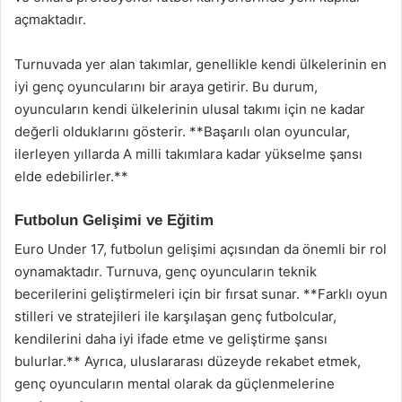
açmaktadır.
Turnuvada yer alan takımlar, genellikle kendi ülkelerinin en
iyi genç oyuncularını bir araya getirir. Bu durum,
oyuncuların kendi ülkelerinin ulusal takımı için ne kadar
değerli olduklarını gösterir. **Başarılı olan oyuncular,
ilerleyen yıllarda A milli takımlara kadar yükselme şansı
elde edebilirler.**
Futbolun Gelişimi ve Eğitim
Euro Under 17, futbolun gelişimi açısından da önemli bir rol
oynamaktadır. Turnuva, genç oyuncuların teknik
becerilerini geliştirmeleri için bir fırsat sunar. **Farklı oyun
stilleri ve stratejileri ile karşılaşan genç futbolcular,
kendilerini daha iyi ifade etme ve geliştirme şansı
bulurlar.** Ayrıca, uluslararası düzeyde rekabet etmek,
genç oyuncuların mental olarak da güçlenmelerine