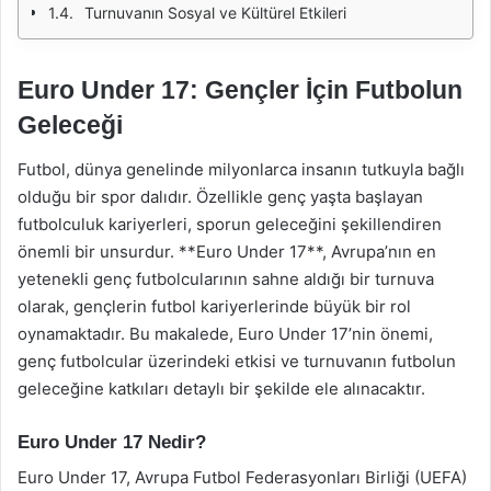
Turnuvanın Sosyal ve Kültürel Etkileri
Euro Under 17: Gençler İçin Futbolun
Geleceği
Futbol, dünya genelinde milyonlarca insanın tutkuyla bağlı
olduğu bir spor dalıdır. Özellikle genç yaşta başlayan
futbolculuk kariyerleri, sporun geleceğini şekillendiren
önemli bir unsurdur. **Euro Under 17**, Avrupa’nın en
yetenekli genç futbolcularının sahne aldığı bir turnuva
olarak, gençlerin futbol kariyerlerinde büyük bir rol
oynamaktadır. Bu makalede, Euro Under 17’nin önemi,
genç futbolcular üzerindeki etkisi ve turnuvanın futbolun
geleceğine katkıları detaylı bir şekilde ele alınacaktır.
Euro Under 17 Nedir?
Euro Under 17, Avrupa Futbol Federasyonları Birliği (UEFA)