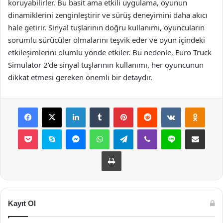
koruyabilirler. Bu basit ama etkili uygulama, oyunun
dinamiklerini zenginleştirir ve sürüş deneyimini daha akıcı
hale getirir. Sinyal tuşlarının doğru kullanımı, oyuncuların
sorumlu sürücüler olmalarını teşvik eder ve oyun içindeki
etkileşimlerini olumlu yönde etkiler. Bu nedenle, Euro Truck
Simulator 2’de sinyal tuşlarının kullanımı, her oyuncunun
dikkat etmesi gereken önemli bir detaydır.
Facebook
X
LinkedIn
Tumblr
Pinterest
Reddit
VKontakte
Odnok
Pocket
Skype
Messenger
WhatsApp
Telegram
Viber
Line
E-Posta ile payla
Yazdır
Kayıt Ol