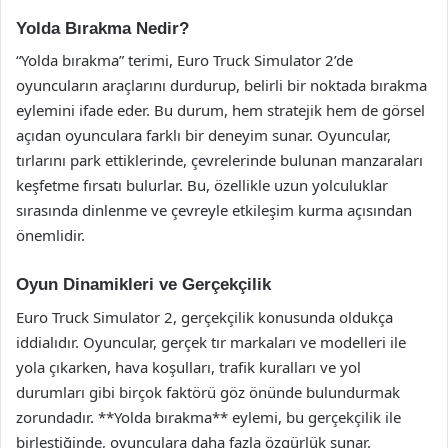
Yolda Bırakma Nedir?
“Yolda bırakma” terimi, Euro Truck Simulator 2’de
oyuncuların araçlarını durdurup, belirli bir noktada bırakma
eylemini ifade eder. Bu durum, hem stratejik hem de görsel
açıdan oyunculara farklı bir deneyim sunar. Oyuncular,
tırlarını park ettiklerinde, çevrelerinde bulunan manzaraları
keşfetme fırsatı bulurlar. Bu, özellikle uzun yolculuklar
sırasında dinlenme ve çevreyle etkileşim kurma açısından
önemlidir.
Oyun Dinamikleri ve Gerçekçilik
Euro Truck Simulator 2, gerçekçilik konusunda oldukça
iddialıdır. Oyuncular, gerçek tır markaları ve modelleri ile
yola çıkarken, hava koşulları, trafik kuralları ve yol
durumları gibi birçok faktörü göz önünde bulundurmak
zorundadır. **Yolda bırakma** eylemi, bu gerçekçilik ile
birleştiğinde, oyunculara daha fazla özgürlük sunar.