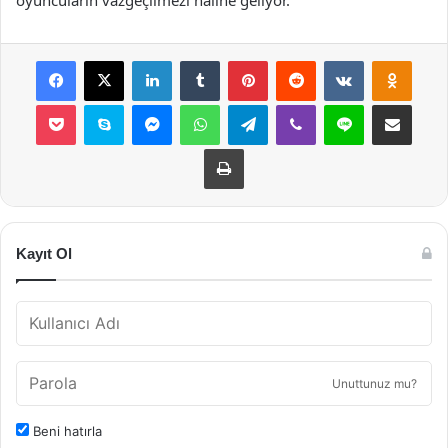
oyuncuların vazgeçilmezi haline geliyor.
Facebook
X
LinkedIn
Tumblr
Pinterest
Reddit
VKontakte
Odnok
Pocket
Skype
Messenger
WhatsApp
Telegram
Viber
Line
E-Posta ile payla
Yazdır
Kayıt Ol
Unuttunuz mu?
Beni hatırla