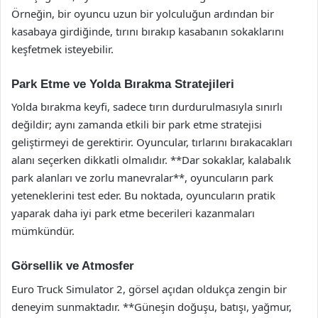
Örneğin, bir oyuncu uzun bir yolculuğun ardından bir
kasabaya girdiğinde, tırını bırakıp kasabanın sokaklarını
keşfetmek isteyebilir.
Park Etme ve Yolda Bırakma Stratejileri
Yolda bırakma keyfi, sadece tırın durdurulmasıyla sınırlı
değildir; aynı zamanda etkili bir park etme stratejisi
geliştirmeyi de gerektirir. Oyuncular, tırlarını bırakacakları
alanı seçerken dikkatli olmalıdır. **Dar sokaklar, kalabalık
park alanları ve zorlu manevralar**, oyuncuların park
yeteneklerini test eder. Bu noktada, oyuncuların pratik
yaparak daha iyi park etme becerileri kazanmaları
mümkündür.
Görsellik ve Atmosfer
Euro Truck Simulator 2, görsel açıdan oldukça zengin bir
deneyim sunmaktadır. **Güneşin doğuşu, batışı, yağmur,