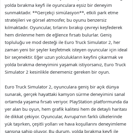
yolda bırakma keyfi ile oyunculara eşsiz bir deneyim
sunmaktadır. **Gerçekçi simülasyon**, etkili park etme
stratejileri ve görsel atmosfer, bu oyunu benzersiz
kılmaktadır. Oyuncular, tırlarını bırakıp çevreyi keşfederek
hem dinlenme hem de eğlence fırsatı bulurlar. Geniş
topluluğu ve mod desteği ile Euro Truck Simulator 2, her
zaman yeni bir şeyler keşfetmek isteyen oyuncular için ideal
bir seçenektir. Eğer uzun yolculukların keyfini çıkarmak ve
yolda bırakma deneyimini yaşamak istiyorsanız, Euro Truck
Simulator 2 kesinlikle denemeniz gereken bir oyun.
Euro Truck Simulator 2, oyunculara geniş bir açık dünya
sunarak, gerçek hayattaki kamyon sürme deneyimini sanal
ortamda yaşama fırsatı veriyor. PlayStation platformunda da
yer alan bu oyun, hem grafik kalitesi hem de detaylı haritası
ile dikkat çekiyor. Oyuncular, Avrupa’nın farklı ülkelerinde
yük taşırken, çeşitli yolları ve hava koşullarını deneyimleme
şansına sahip oluyor. Bu durum, yolda bırakma keyfi ile