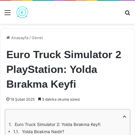
Menü
Ar
Anasayfa
/
Genel
Euro Truck Simulator 2
PlayStation: Yolda
Bırakma Keyfi
18 Şubat 2025
3 dakika okuma süresi
Euro Truck Simulator 2: Yolda Bırakma Keyfi
Yolda Bırakma Nedir?