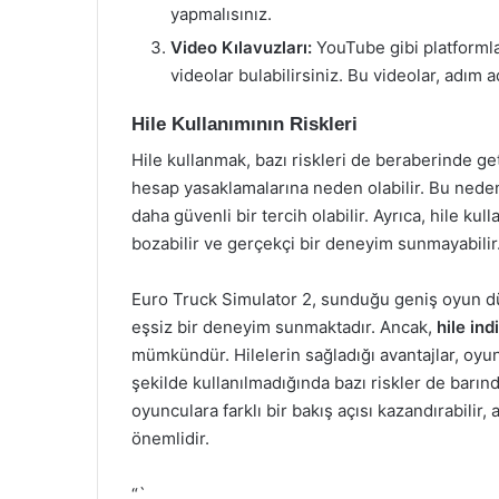
yapmalısınız.
Video Kılavuzları:
YouTube gibi platformla
videolar bulabilirsiniz. Bu videolar, adım 
Hile Kullanımının Riskleri
Hile kullanmak, bazı riskleri de beraberinde get
hesap yasaklamalarına neden olabilir. Bu neden
daha güvenli bir tercih olabilir. Ayrıca, hile ku
bozabilir ve gerçekçi bir deneyim sunmayabilir
Euro Truck Simulator 2, sunduğu geniş oyun dün
eşsiz bir deneyim sunmaktadır. Ancak,
hile ind
mümkündür. Hilelerin sağladığı avantajlar, oyuncu
şekilde kullanılmadığında bazı riskler de barınd
oyunculara farklı bir bakış açısı kazandırabili
önemlidir.
“`