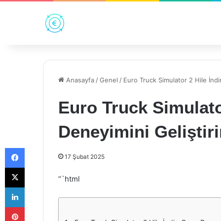
Anasayfa
/
Genel
/
Euro Truck Simulator 2 Hile İndi
Euro Truck Simulato
Deneyimini Geliştir
Facebook
17 Şubat 2025
X
“`html
LinkedIn
Pinterest