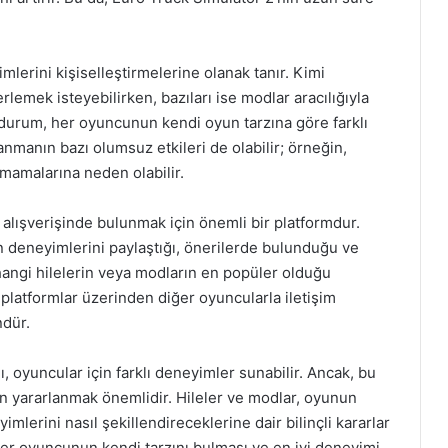
lerini kişiselleştirmelerine olanak tanır. Kimi
lerlemek isteyebilirken, bazıları ise modlar aracılığıyla
 durum, her oyuncunun kendi oyun tarzına göre farklı
anmanın bazı olumsuz etkileri de olabilir; örneğin,
mamalarına neden olabilir.
i alışverişinde bulunmak için önemli bir platformdur.
n deneyimlerini paylaştığı, önerilerde bulunduğu ve
 hangi hilelerin veya modların en popüler olduğu
latformlar üzerinden diğer oyuncularla iletişim
ndür.
, oyuncular için farklı deneyimler sunabilir. Ancak, bu
an yararlanmak önemlidir. Hileler ve modlar, oyunun
imlerini nasıl şekillendireceklerine dair bilinçli kararlar
er oyuncunun kendi tarzını bulması ve en iyi deneyimi