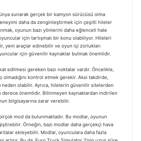
 dünya sunarak gerçek bir kamyon sürücüsü olma
neyimi daha da zenginleştirmek için çeşitli hileler
lanmak, oyunun bazı yönlerini daha eğlenceli hale
uncular için tartışmalı bir konu olabiliyor. Hileleri
, yeni araçlar edinebilir ve oyun içi zorlukları
oyuncular için güvenilir kaynaklar bulmak önemlidir.
kkat edilmesi gereken bazı noktalar vardır. Öncelikle,
olmadığını kontrol etmek gerekir. Aksi takdirde,
eden olabilir. Ayrıca, hilelerin güvenilir sitelerden
on derece önemlidir. Bilinmeyen kaynaklardan indirilen
nun bilgisayarına zarar verebilir.
in birçok mod da bulunmaktadır. Bu modlar, oyunun
ğiştirebilir. Örneğin, bazı modlar daha gerçekçi hava
aritalar ekleyebilir. Modlar, oyunculara daha fazla
i artırır. Bu da, Euro Truck Simulator 2’nin uzun süre