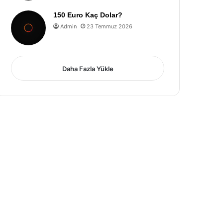
150 Euro Kaç Dolar?
Admin
23 Temmuz 2026
Daha Fazla Yükle