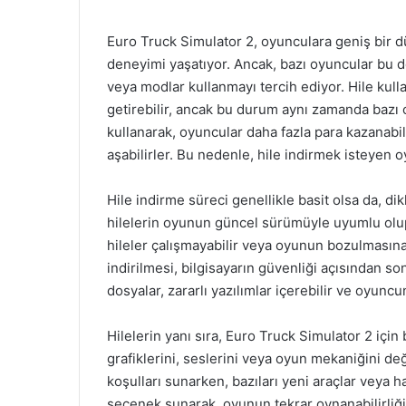
Euro Truck Simulator 2, oyunculara geniş bir
deneyimi yaşatıyor. Ancak, bazı oyuncular bu de
veya modlar kullanmayı tercih ediyor. Hile kul
getirebilir, ancak bu durum aynı zamanda bazı oy
kullanarak, oyuncular daha fazla para kazanabilir
aşabilirler. Bu nedenle, hile indirmek isteyen 
Hile indirme süreci genellikle basit olsa da, di
hilelerin oyunun güncel sürümüyle uyumlu olup 
hileler çalışmayabilir veya oyunun bozulmasına n
indirilmesi, bilgisayarın güvenliği açısından s
dosyalar, zararlı yazılımlar içerebilir ve oyuncu
Hilelerin yanı sıra, Euro Truck Simulator 2 iç
grafiklerini, seslerini veya oyun mekaniğini de
koşulları sunarken, bazıları yeni araçlar veya h
seçenek sunarak, oyunun tekrar oynanabilirliğin