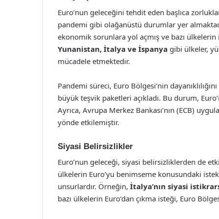
Euro’nun geleceğini tehdit eden başlıca zorluklar
pandemi gibi olağanüstü durumlar yer almaktadır
ekonomik sorunlara yol açmış ve bazı ülkelerin i
Yunanistan, İtalya ve İspanya
gibi ülkeler, y
mücadele etmektedir.
Pandemi süreci, Euro Bölgesi’nin dayanıklılığını
büyük teşvik paketleri açıkladı. Bu durum, Euro’n
Ayrıca, Avrupa Merkez Bankası’nın (ECB) uygulad
yönde etkilemiştir.
Siyasi Belirsizlikler
Euro’nun geleceği, siyasi belirsizliklerden de etki
ülkelerin Euro’yu benimseme konusundaki isteksiz
unsurlardır. Örneğin,
İtalya’nın siyasi istikrar
bazı ülkelerin Euro’dan çıkma isteği, Euro Bölg