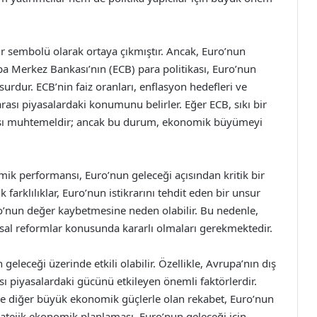
 sembolü olarak ortaya çıkmıştır. Ancak, Euro’nun
upa Merkez Bankası’nın (ECB) para politikası, Euro’nun
surdur. ECB’nin faiz oranları, enflasyon hedefleri ve
ası piyasalardaki konumunu belirler. Eğer ECB, sıkı bir
ması muhtemeldir; ancak bu durum, ekonomik büyümeyi
mik performansı, Euro’nun geleceği açısından kritik bir
arklılıklar, Euro’nun istikrarını tehdit eden bir unsur
Euro’nun değer kaybetmesine neden olabilir. Bu nedenle,
ısal reformlar konusunda kararlı olmaları gerekmektedir.
geleceği üzerinde etkili olabilir. Özellikle, Avrupa’nın dış
arası piyasalardaki gücünü etkileyen önemli faktörlerdir.
i ve diğer büyük ekonomik güçlerle olan rekabet, Euro’nun
tratejik ekonomik planlaması, Euro’nun geleceği için