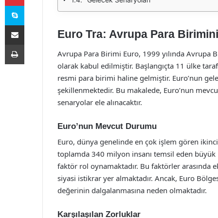
Skype
E-Posta ile paylaş
Euro Tra: Avrupa Para Birimin
Yazdır
Avrupa Para Birimi Euro, 1999 yılında Avrupa Bir
olarak kabul edilmiştir. Başlangıçta 11 ülke t
resmi para birimi haline gelmiştir. Euro’nun ge
şekillenmektedir. Bu makalede, Euro’nun mevcut 
senaryolar ele alınacaktır.
Euro’nun Mevcut Durumu
Euro, dünya genelinde en çok işlem gören ikinci 
toplamda 340 milyon insanı temsil eden büyük b
faktör rol oynamaktadır. Bu faktörler arasında e
siyasi istikrar yer almaktadır. Ancak, Euro Bölge
değerinin dalgalanmasına neden olmaktadır.
Karşılaşılan Zorluklar