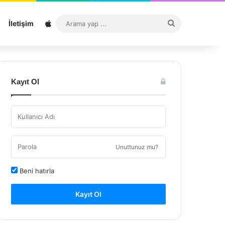
Sitemap
Arama
İletişim
yap
...
Kayıt Ol
Unuttunuz mu?
Beni hatırla
Kayıt Ol