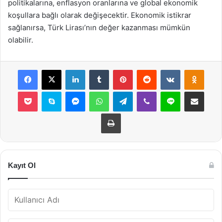
politikalarına, enflasyon oranlarına ve global ekonomik
koşullara bağlı olarak değişecektir. Ekonomik istikrar
sağlanırsa, Türk Lirası’nın değer kazanması mümkün
olabilir.
Facebook
X
LinkedIn
Tumblr
Pinterest
Reddit
VKontakte
Odnok
Pocket
Skype
Messenger
WhatsApp
Telegram
Viber
Line
E-Posta ile payla
Yazdır
Kayıt Ol