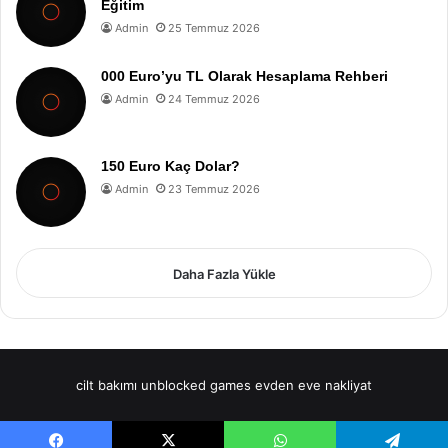
Eğitim
Admin
25 Temmuz 2026
000 Euro’yu TL Olarak Hesaplama Rehberi
Admin
24 Temmuz 2026
150 Euro Kaç Dolar?
Admin
23 Temmuz 2026
Daha Fazla Yükle
cilt bakımı
unblocked games
evden eve nakliyat