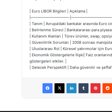
| Euro LIBOR Bilgileri | Açıklama |
|——————————-|———————————
| Tanım | Avrupa’daki bankalar arasında Euro c
| Belirlenme Süreci | Bankalararası para piyasas
| Kullanım Alanları | Türev ürünler, swap, opsiyo
| Güvenilirlik Sorunları | 2008 sonrası manipülas
| Uluslararası Rol | Küresel yatırımcılar için Eu
| Ekonomik Göstergelerle İlişki| Faiz oranların
göstergeleri etkiler. |
| Gelecek Perspektifi | Daha güvenilir ve şeffaf 
Facebook
X
LinkedIn
Tumblr
Pintere