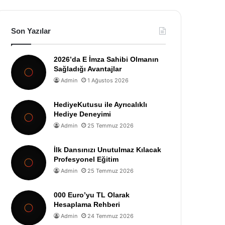
Son Yazılar
2026’da E İmza Sahibi Olmanın
Sağladığı Avantajlar
Admin
1 Ağustos 2026
HediyeKutusu ile Ayrıcalıklı
Hediye Deneyimi
Admin
25 Temmuz 2026
İlk Dansınızı Unutulmaz Kılacak
Profesyonel Eğitim
Admin
25 Temmuz 2026
000 Euro’yu TL Olarak
Hesaplama Rehberi
Admin
24 Temmuz 2026