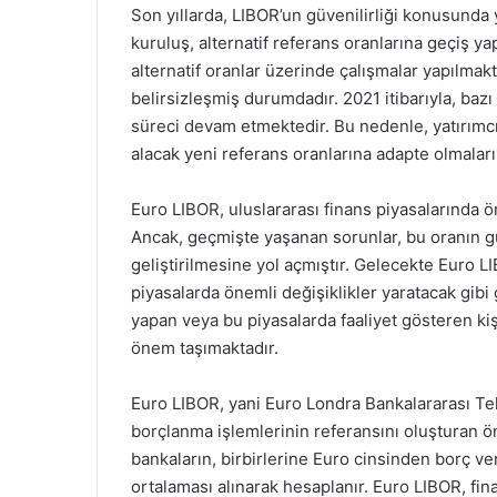
Son yıllarda, LIBOR’un güvenilirliği konusunda 
kuruluş, alternatif referans oranlarına geçiş ya
alternatif oranlar üzerinde çalışmalar yapılmakt
belirsizleşmiş durumdadır. 2021 itibarıyla, ba
süreci devam etmektedir. Bu nedenle, yatırımcıl
alacak yeni referans oranlarına adapte olmala
Euro LIBOR, uluslararası finans piyasalarında ön
Ancak, geçmişte yaşanan sorunlar, bu oranın güv
geliştirilmesine yol açmıştır. Gelecekte Euro L
piyasalarda önemli değişiklikler yaratacak gibi
yapan veya bu piyasalarda faaliyet gösteren kiş
önem taşımaktadır.
Euro LIBOR, yani Euro Londra Bankalararası Tekl
borçlanma işlemlerinin referansını oluşturan ön
bankaların, birbirlerine Euro cinsinden borç ver
ortalaması alınarak hesaplanır. Euro LIBOR, fin