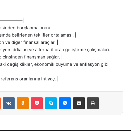
—————|
insinden borçlanma oranı. |
ında belirlenen teklifler ortalaması. |
n ve diğer finansal araçlar. |
yon iddiaları ve alternatif oran geliştirme çalışmaları. |
ro cinsinden finansman sağlar. |
daki değişiklikler, ekonomik büyüme ve enflasyon gibi
referans oranlarına ihtiyaç. |
st
Reddit
VKontakte
Odnoklassniki
Pocket
Skype
Messenger
E-Posta ile paylaş
Yazdır