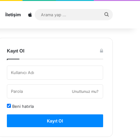
Sitemap
Arama
İletişim
yap
...
Kayıt Ol
Unuttunuz mu?
Beni hatırla
Kayıt Ol