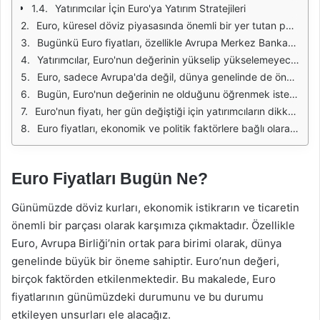
Yatırımcılar İçin Euro'ya Yatırım Stratejileri
Euro, küresel döviz piyasasında önemli bir yer tutan para birimidir. Euro'nun değeri, birçok faktöre bağlı olarak sürekli değişim göstermektedir. Ekonomik veriler, siyasi gelişmeler ve piyasa beklentileri, Euro'nun fiyatını etkileyen başlıca unsurlardır. Bugün Euro fiyatları, yatırımcılar ve ticaretle uğraşanlar için büyük bir önem taşıyor. Ekonomik göstergeler ve merkez bankalarının politikaları, Euro'nun değerinde dalgalanmalara neden olabilmektedir.
Bugünkü Euro fiyatları, özellikle Avrupa Merkez Bankası'nın son açıklamaları ve ekonomik veriler ışığında belirlenmektedir. Enflasyon oranları, işsizlik verileri ve büyüme rakamları gibi ekonomik göstergeler, Euro'nun değerini doğrudan etkileyebilir. Bunun yanı sıra, Avrupa'daki siyasi durumlar ve uluslararası ilişkiler de Euro'nun seyrini değiştirebilecek unsurlar arasında yer almaktadır.
Yatırımcılar, Euro'nun değerinin yükselip yükselemeyeceğini tahmin etmek için teknik analiz yöntemlerine başvurabilir. Çeşitli grafikleri inceleyerek Euro'nun geçmişteki performansını değerlendirmek, gelecekteki fiyat hareketlerini tahmin etmek açısından faydalı olabilir. Bununla birlikte, piyasa haberlerini takip etmek ve ekonomik takvimleri izlemek, Euro fiyatları üzerinde etkili olabilecek gelişmeleri kaçırmamak açısından önemlidir.
Euro, sadece Avrupa'da değil, dünya genelinde de önemli bir ticaret aracıdır. Birçok ülke, döviz rezervleri arasında Euro'ya yer vermektedir. Bu durum, Euro'nun global anlamda ne kadar önemli bir para birimi olduğunu göstermektedir. Ayrıca, Euro'nun değeri yükseldiğinde, Avrupa dışındaki ülkelerde Euro cinsinden işlem yapan firmaların maliyetleri artabilir. Bu nedenle, Euro fiyatları, küresel ticaret üzerinde doğrudan bir etkiye sahip olmaktadır.
Bugün, Euro'nun değerinin ne olduğunu öğrenmek isteyenler için çeşitli kaynaklar mevcuttur. Bankaların döviz kurları, finansal haber siteleri ve uygulamalar üzerinden Euro fiyatlarını takip etmek mümkündür. Ayrıca, döviz bürolarında güncel Euro fiyatları öğrenilebilir. Bu kaynaklar, Euro'nun güncel durumunu öğrenmek isteyen yatırımcılara ve ticaretle ilgilenenlere yardımcı olmaktadır.
Euro'nun fiyatı, her gün değiştiği için yatırımcıların dikkatli olması gerekmektedir. Özellikle döviz ticareti yapanlar için, Euro'nun fiyatındaki küçük değişiklikler bile büyük kazançlar ya da kayıplar yaratabilir. Bu nedenle, piyasa analizi yaparak ve güncel verileri takip ederek doğru kararlar almak kritik bir öneme sahiptir.
Euro fiyatları, ekonomik ve politik faktörlere bağlı olarak sürekli değişim göstermektedir. Bugün Euro'nun değeri, yatırımcılar ve ticaretle ilgilenenler için önemli bir konu olmaya devam ediyor. Ekonomik verileri takip etmek ve piyasa trendlerini analiz etmek, Euro'nun gelecekteki değerini tahmin etmek açısından büyük bir öneme sahiptir.
Euro Fiyatları Bugün Ne?
Günümüzde döviz kurları, ekonomik istikrarın ve ticaretin
önemli bir parçası olarak karşımıza çıkmaktadır. Özellikle
Euro, Avrupa Birliği’nin ortak para birimi olarak, dünya
genelinde büyük bir öneme sahiptir. Euro’nun değeri,
birçok faktörden etkilenmektedir. Bu makalede, Euro
fiyatlarının günümüzdeki durumunu ve bu durumu
etkileyen unsurları ele alacağız.