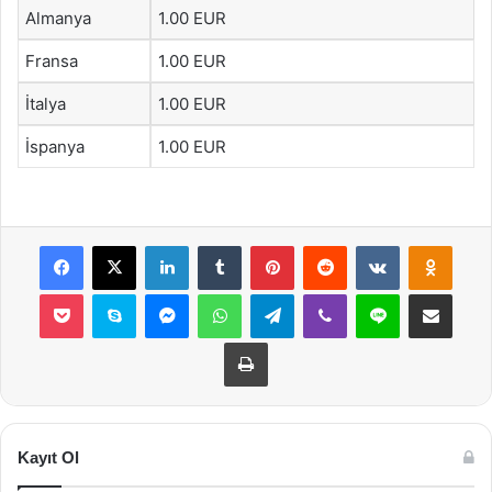
Almanya
1.00 EUR
Fransa
1.00 EUR
İtalya
1.00 EUR
İspanya
1.00 EUR
Facebook
X
LinkedIn
Tumblr
Pinterest
Reddit
VKontakte
Odnok
Pocket
Skype
Messenger
WhatsApp
Telegram
Viber
Line
E-Posta ile payla
Yazdır
Kayıt Ol