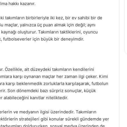
lma hakkı kazanır.
 takımların birbirleriyle iki kez, bir ev sahibi bir de
maçlar, yalnızca üç puan almak için değil; aynı
kaynağı oluşturur. Takımların taktiklerini, oyuncu
, futbolseverler için büyük bir deneyimdir.
 Özellikle, alt düzeydeki takımların kendilerini
kımlara karşı oynanan maçlar her zaman ilgi çeker. Kimi
ra karşı beklenmedik zorluklarla karşılaşarak, futbolun
rir. Son dönemdeki bazı sürpriz sonuçlar, küçük
alabileceğini kanıtlar niteliktedir.
rlerin ve medyanın ilgisi üzerindedir. Takımların
ktörlerin stratejileri gibi konular sürekli gündemde yer
çin stadyumları doldururken, sosyal medya üzerinden de