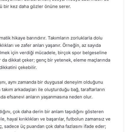
nü bir kez daha gözler önüne serer.
atik hikaye barındırır. Takımların zorluklarla dolu
klıkları ve zafer anları yaşanır. Örneğin, az sayıda
lmek için verdiği mücadele, birçok spor belgeseline
r da dikkat çeker; genç bir yetenek, eleme maçlarında
kkatini çekebilir.
ğını, aynı zamanda bir duygusal deneyim olduğunu
takım arkadaşları ile oluşturduğu bağ, taraftarların
ında efsanevi anların yaşanmasına neden olur.
ığını, çok daha derin bir anlam taşıdığını gösteren
e, hayal kırıklıkları ve başarılar, futbolun zamansız ve
maç, sadece üç puandan çok daha fazlasını ifade eder;