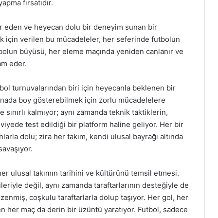
yapma fırsatıdır.
yer eden ve heyecan dolu bir deneyim sunan bir
 için verilen bu mücadeleler, her seferinde futbolun
utbolun büyüsü, her eleme maçında yeniden canlanır ve
am eder.
tbol turnuvalarından biri için heyecanla beklenen bir
renada boy gösterebilmek için zorlu mücadelelere
 sınırlı kalmıyor; aynı zamanda teknik taktiklerin,
ede test edildiği bir platform haline geliyor. Her bir
nlarla dolu; zira her takım, kendi ulusal bayrağı altında
savaşıyor.
her ulusal takımın tarihini ve kültürünü temsil etmesi.
leriyle değil, aynı zamanda taraftarlarının desteğiyle de
zenmiş, coşkulu taraftarlarla dolup taşıyor. Her gol, her
len her maç da derin bir üzüntü yaratıyor. Futbol, sadece