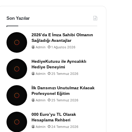
Son Yazılar
2026’da E İmza Sahibi Olmanın
Sağladığı Avantajlar
Admin
1 Ağustos 2026
HediyeKutusu ile Ayrıcalıklı
Hediye Deneyimi
Admin
25 Temmuz 2026
İlk Dansınızı Unutulmaz Kılacak
Profesyonel Eğitim
Admin
25 Temmuz 2026
000 Euro’yu TL Olarak
Hesaplama Rehberi
Admin
24 Temmuz 2026