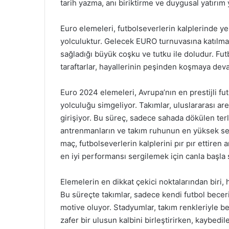
tarih yazma, anı biriktirme ve duygusal yatırım 
Euro elemeleri, futbolseverlerin kalplerinde 
yolculuktur. Gelecek EURO turnuvasına katılmak
sağladığı büyük coşku ve tutku ile doludur. F
taraftarlar, hayallerinin peşinden koşmaya dev
Euro 2024 elemeleri, Avrupa’nın en prestijli fu
yolculuğu simgeliyor. Takımlar, uluslararası a
girişiyor. Bu süreç, sadece sahada dökülen terle
antrenmanların ve takım ruhunun en yüksek seviy
maç, futbolseverlerin kalplerini pır pır ettiren a
en iyi performansı sergilemek için canla başla 
Elemelerin en dikkat çekici noktalarından biri, 
Bu süreçte takımlar, sadece kendi futbol beceri
motive oluyor. Stadyumlar, takım renkleriyle be
zafer bir ulusun kalbini birleştirirken, kaybedi