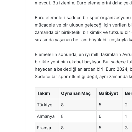
mevcut. Bu izlenim, Euro elemelerini daha çekic
Euro elemeleri sadece bir spor organizasyonu o
mücadele ve bir ulusun geleceği için verilen bir
zamanda bir birliktelik, bir kimlik ve tutkulu b
sırasında yaşanan her anı büyük bir coşkuyla ka
Elemelerin sonunda, en iyi milli takımların Av
birlikte yeni bir rekabet başlıyor. Bu, sadece f
heyecanla beklediği anlardan biri. Euro 2024, 
Sadece bir spor etkinliği değil, aynı zamanda kü
Takım
Oynanan Maç
Galibiyet
Ber
Türkiye
8
5
2
Almanya
8
6
1
Fransa
8
5
3