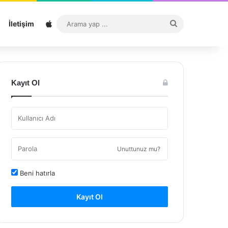
Sitemap
Arama
İletişim
yap
...
Kayıt Ol
Unuttunuz mu?
Beni hatırla
Kayıt Ol