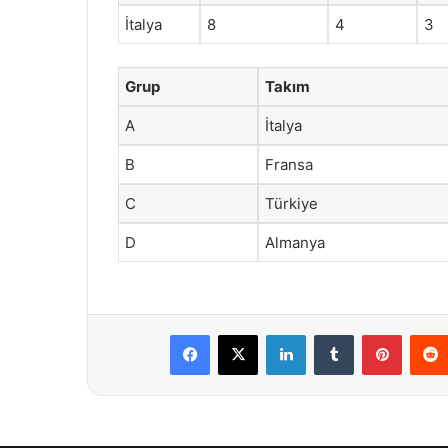
İtalya
8
4
3
Grup
Takım
A
İtalya
B
Fransa
C
Türkiye
D
Almanya
Facebook
X
LinkedIn
Tumblr
Pintere