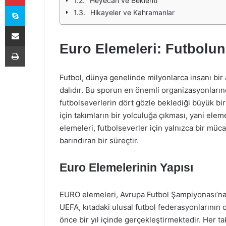
Heyecan ve Beklenti
Skype
Hikayeler ve Kahramanlar
E-Posta ile paylaş
Euro Elemeleri: Futbolu
Yazdır
Futbol, dünya genelinde milyonlarca insanı bir 
dalıdır. Bu sporun en önemli organizasyonları
futbolseverlerin dört gözle beklediği büyük bir
için takımların bir yolculuğa çıkması, yani el
elemeleri, futbolseverler için yalnızca bir mü
barındıran bir süreçtir.
Euro Elemelerinin Yapısı
EURO elemeleri, Avrupa Futbol Şampiyonası’na ka
UEFA, kıtadaki ulusal futbol federasyonlarının
önce bir yıl içinde gerçekleştirmektedir. Her 