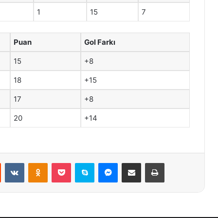
1
15
7
Puan
Gol Farkı
15
+8
18
+15
17
+8
20
+14
st
Reddit
VKontakte
Odnoklassniki
Pocket
Skype
Messenger
E-Posta ile paylaş
Yazdır