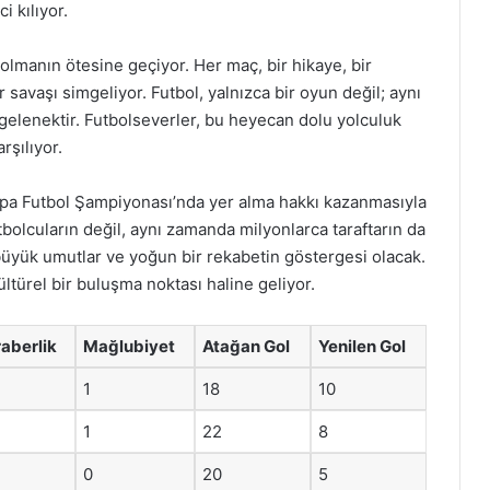
i kılıyor.
lmanın ötesine geçiyor. Her maç, bir hikaye, bir
 savaşı simgeliyor. Futbol, yalnızca bir oyun değil; aynı
ir gelenektir. Futbolseverler, bu heyecan dolu yolculuk
rşılıyor.
rupa Futbol Şampiyonası’nda yer alma hakkı kazanmasıyla
utbolcuların değil, aynı zamanda milyonlarca taraftarın da
büyük umutlar ve yoğun bir rekabetin göstergesi olacak.
ltürel bir buluşma noktası haline geliyor.
aberlik
Mağlubiyet
Atağan Gol
Yenilen Gol
1
18
10
1
22
8
0
20
5