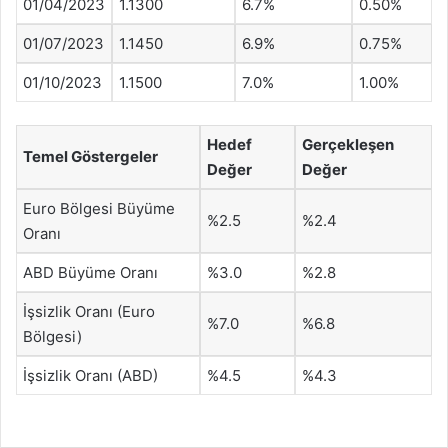
01/04/2023
1.1300
6.7%
0.50%
01/07/2023
1.1450
6.9%
0.75%
01/10/2023
1.1500
7.0%
1.00%
Hedef
Gerçekleşen
Temel Göstergeler
Değer
Değer
Euro Bölgesi Büyüme
%2.5
%2.4
Oranı
ABD Büyüme Oranı
%3.0
%2.8
İşsizlik Oranı (Euro
%7.0
%6.8
Bölgesi)
İşsizlik Oranı (ABD)
%4.5
%4.3