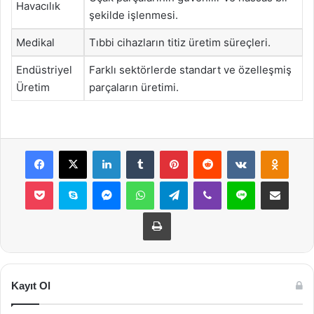
Havacılık
şekilde işlenmesi.
Medikal
Tıbbi cihazların titiz üretim süreçleri.
Endüstriyel
Farklı sektörlerde standart ve özelleşmiş
Üretim
parçaların üretimi.
Facebook
X
LinkedIn
Tumblr
Pinterest
Reddit
VKontakte
Odnok
Pocket
Skype
Messenger
WhatsApp
Telegram
Viber
Line
E-Posta ile payla
Yazdır
Kayıt Ol