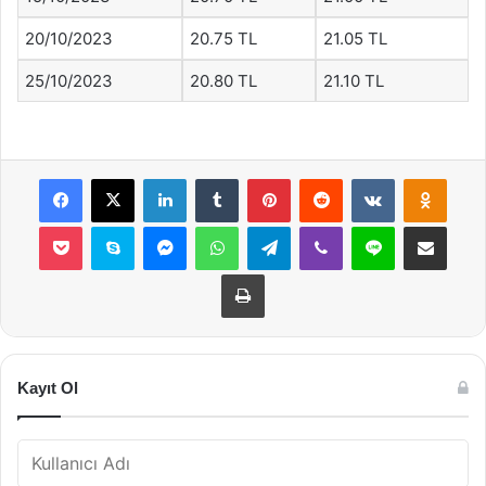
20/10/2023
20.75 TL
21.05 TL
25/10/2023
20.80 TL
21.10 TL
Facebook
X
LinkedIn
Tumblr
Pinterest
Reddit
VKontakte
Odnok
Pocket
Skype
Messenger
WhatsApp
Telegram
Viber
Line
E-Posta ile payla
Yazdır
Kayıt Ol