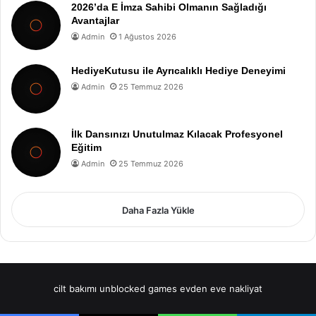
2026’da E İmza Sahibi Olmanın Sağladığı
Avantajlar
Admin
1 Ağustos 2026
HediyeKutusu ile Ayrıcalıklı Hediye Deneyimi
Admin
25 Temmuz 2026
İlk Dansınızı Unutulmaz Kılacak Profesyonel
Eğitim
Admin
25 Temmuz 2026
Daha Fazla Yükle
cilt bakımı
unblocked games
evden eve nakliyat