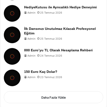
HediyeKutusu ile Ayrıcalıklı Hediye Deneyimi
Admin
25 Temmuz 2026
İlk Dansınızı Unutulmaz Kılacak Profesyonel
Eğitim
Admin
25 Temmuz 2026
000 Euro’yu TL Olarak Hesaplama Rehberi
Admin
24 Temmuz 2026
150 Euro Kaç Dolar?
Admin
23 Temmuz 2026
Daha Fazla Yükle