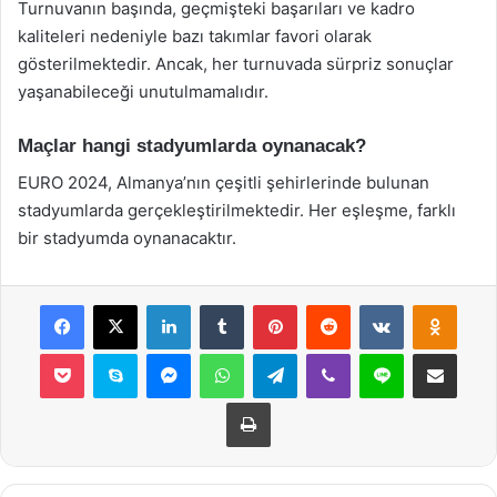
Turnuvanın başında, geçmişteki başarıları ve kadro
kaliteleri nedeniyle bazı takımlar favori olarak
gösterilmektedir. Ancak, her turnuvada sürpriz sonuçlar
yaşanabileceği unutulmamalıdır.
Maçlar hangi stadyumlarda oynanacak?
EURO 2024, Almanya’nın çeşitli şehirlerinde bulunan
stadyumlarda gerçekleştirilmektedir. Her eşleşme, farklı
bir stadyumda oynanacaktır.
Facebook
X
LinkedIn
Tumblr
Pinterest
Reddit
VKontakte
Odnok
Pocket
Skype
Messenger
WhatsApp
Telegram
Viber
Line
E-Posta ile payla
Yazdır