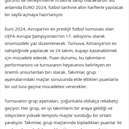
gücünü de deneyimleme fırsatına sahip olacaklardır. Bu
anlamda EURO 2024, futbol tarihine altın harflerle yazılacak
bir sayfa açmaya hazırlanıyor.
Euro 2024, Avrupa’nın en prestijli futbol turnuvası olan
UEFA Avrupa Şampiyonası’nın 17. edisyonu olarak
önümüzdeki yaz düzenlenecek. Turnuva, Almanya’nın ev
sahipliğinde yapılacak ve 24 takım, kupayı kazanabilmek
için mücadele edecek. Puan durumu, bu takımların
performansını ve turnuvanın heyecanını belirleyen en
önemli unsurlardan biri olacak. Takımlar, grup
aşamalarındaki maçlar sonucunda elde ettikleri puanlarla
bir üst tura geçme mücadelesi verecekler.
Turnuvanın grup aşamaları, çoğunlukla oldukça rekabetçi
geçiyor. Her grup, en iyi takımların bir araya geldiği ve
izleyicilere yüksek tempolu maçlar sunduğu bir ortam
yaratıyor. Takımlar, grup maçlarında topladıkları puanlar ile