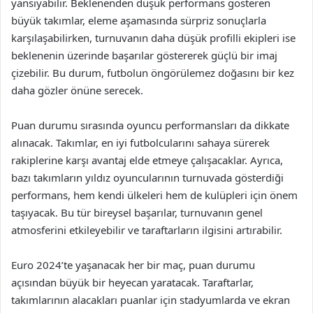
yansıyabilir. Beklenenden düşük performans gösteren
büyük takımlar, eleme aşamasında sürpriz sonuçlarla
karşılaşabilirken, turnuvanın daha düşük profilli ekipleri ise
beklenenin üzerinde başarılar göstererek güçlü bir imaj
çizebilir. Bu durum, futbolun öngörülemez doğasını bir kez
daha gözler önüne serecek.
Puan durumu sırasında oyuncu performansları da dikkate
alınacak. Takımlar, en iyi futbolcularını sahaya sürerek
rakiplerine karşı avantaj elde etmeye çalışacaklar. Ayrıca,
bazı takımların yıldız oyuncularının turnuvada gösterdiği
performans, hem kendi ülkeleri hem de kulüpleri için önem
taşıyacak. Bu tür bireysel başarılar, turnuvanın genel
atmosferini etkileyebilir ve taraftarların ilgisini artırabilir.
Euro 2024’te yaşanacak her bir maç, puan durumu
açısından büyük bir heyecan yaratacak. Taraftarlar,
takımlarının alacakları puanlar için stadyumlarda ve ekran