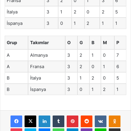
Fransa
3
2
0
1
3
6
İtalya
3
1
2
0
2
5
İspanya
3
0
1
2
1
1
Grup
Takımlar
O
G
B
M
P
A
Almanya
3
2
1
0
7
A
Fransa
3
2
0
1
6
B
İtalya
3
1
2
0
5
B
İspanya
3
0
1
2
1
Facebook
X
LinkedIn
Tumblr
Pinterest
Reddit
VKontakte
Odnok
Pocket
Skype
Messenger
WhatsApp
Telegram
Viber
Line
E-Posta ile payla