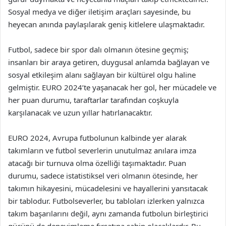
Sosyal medya ve diğer iletişim araçları sayesinde, bu
heyecan anında paylaşılarak geniş kitlelere ulaşmaktadır.
Futbol, sadece bir spor dalı olmanın ötesine geçmiş;
insanları bir araya getiren, duygusal anlamda bağlayan ve
sosyal etkileşim alanı sağlayan bir kültürel olgu haline
gelmiştir. EURO 2024’te yaşanacak her gol, her mücadele ve
her puan durumu, taraftarlar tarafından coşkuyla
karşılanacak ve uzun yıllar hatırlanacaktır.
EURO 2024, Avrupa futbolunun kalbinde yer alarak
takımların ve futbol severlerin unutulmaz anılara imza
atacağı bir turnuva olma özelliği taşımaktadır. Puan
durumu, sadece istatistiksel veri olmanın ötesinde, her
takımın hikayesini, mücadelesini ve hayallerini yansıtacak
bir tablodur. Futbolseverler, bu tabloları izlerken yalnızca
takım başarılarını değil, aynı zamanda futbolun birleştirici