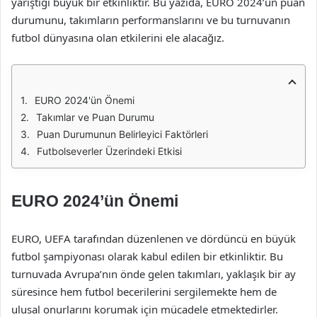
yarıştığı büyük bir etkinliktir. Bu yazıda, EURO 2024’ün puan
durumunu, takımların performanslarını ve bu turnuvanın
futbol dünyasına olan etkilerini ele alacağız.
EURO 2024'ün Önemi
Takımlar ve Puan Durumu
Puan Durumunun Belirleyici Faktörleri
Futbolseverler Üzerindeki Etkisi
EURO 2024’ün Önemi
EURO, UEFA tarafından düzenlenen ve dördüncü en büyük
futbol şampiyonası olarak kabul edilen bir etkinliktir. Bu
turnuvada Avrupa’nın önde gelen takımları, yaklaşık bir ay
süresince hem futbol becerilerini sergilemekte hem de
ulusal onurlarını korumak için mücadele etmektedirler.