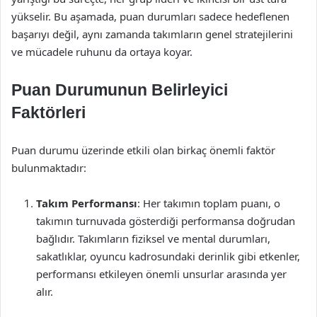
yükselir. Bu aşamada, puan durumları sadece hedeflenen
başarıyı değil, aynı zamanda takımların genel stratejilerini
ve mücadele ruhunu da ortaya koyar.
Puan Durumunun Belirleyici
Faktörleri
Puan durumu üzerinde etkili olan birkaç önemli faktör
bulunmaktadır:
Takım Performansı
: Her takımın toplam puanı, o
takımın turnuvada gösterdiği performansa doğrudan
bağlıdır. Takımların fiziksel ve mental durumları,
sakatlıklar, oyuncu kadrosundaki derinlik gibi etkenler,
performansı etkileyen önemli unsurlar arasında yer
alır.