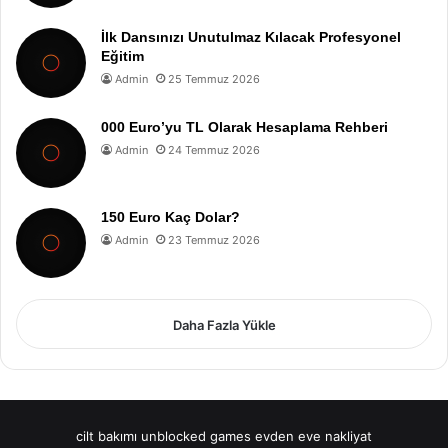
İlk Dansınızı Unutulmaz Kılacak Profesyonel
Eğitim
Admin
25 Temmuz 2026
000 Euro’yu TL Olarak Hesaplama Rehberi
Admin
24 Temmuz 2026
150 Euro Kaç Dolar?
Admin
23 Temmuz 2026
Daha Fazla Yükle
cilt bakımı
unblocked games
evden eve nakliyat