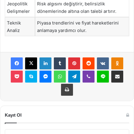
Jeopolitik
Risk algısını değiştirir, belirsizlik
Gelişmeler
dönemlerinde altına olan talebi artırır.
Teknik
Piyasa trendlerini ve fiyat hareketlerini
Analiz
anlamaya yardımcı olur.
Facebook
X
LinkedIn
Tumblr
Pinterest
Reddit
VKontakte
Odnok
Pocket
Skype
Messenger
WhatsApp
Telegram
Viber
Line
E-Posta ile payla
Yazdır
Kayıt Ol