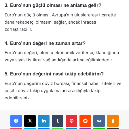
3. Euro’nun güçlü olması ne anlama gelir?
Euro’nun güçlü olması, Avrupa’nın uluslararası ticarette
daha rekabetçi olmasını sağlar, ancak ihracatı
zorlaştırabilir.
4. Euro’nun değeri ne zaman artar?
Euro’nun değeri, olumlu ekonomik veriler açıklandığında
veya siyasi istikrar sağlandığında artma eğilimindedir.
5. Euro’nun değerini nasıl takip edebilirim?
Euro’nun değerini döviz borsası, finansal haber siteleri ve
çeşitli döviz takip uygulamaları aracılığıyla takip
edebilirsiniz.
Facebook
X
LinkedIn
Tumblr
Pinterest
Reddit
VKontakte
Odnok
Pocket
Skype
Messenger
WhatsApp
Telegram
Viber
Line
E-Posta ile payla