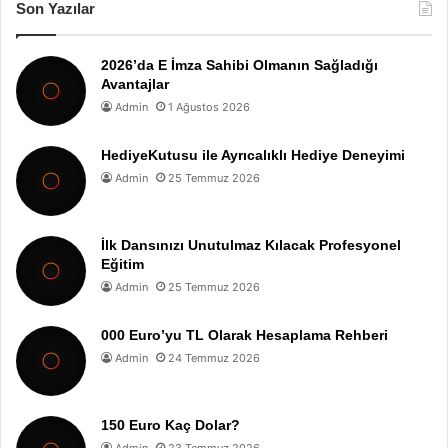
Son Yazılar
2026’da E İmza Sahibi Olmanın Sağladığı
Avantajlar
Admin
1 Ağustos 2026
HediyeKutusu ile Ayrıcalıklı Hediye Deneyimi
Admin
25 Temmuz 2026
İlk Dansınızı Unutulmaz Kılacak Profesyonel
Eğitim
Admin
25 Temmuz 2026
000 Euro’yu TL Olarak Hesaplama Rehberi
Admin
24 Temmuz 2026
150 Euro Kaç Dolar?
Admin
23 Temmuz 2026