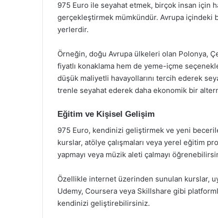
975 Euro ile seyahat etmek, birçok insan için 
gerçekleştirmek mümkündür. Avrupa içindeki baz
yerlerdir.
Örneğin, doğu Avrupa ülkeleri olan Polonya, Ç
fiyatlı konaklama hem de yeme-içme seçenekler
düşük maliyetli havayollarını tercih ederek seya
trenle seyahat ederek daha ekonomik bir alterna
Eğitim ve Kişisel Gelişim
975 Euro, kendinizi geliştirmek ve yeni becerile
kurslar, atölye çalışmaları veya yerel eğitim pro
yapmayı veya müzik aleti çalmayı öğrenebilirsin
Özellikle internet üzerinden sunulan kurslar, uy
Udemy, Coursera veya Skillshare gibi platformla
kendinizi geliştirebilirsiniz.