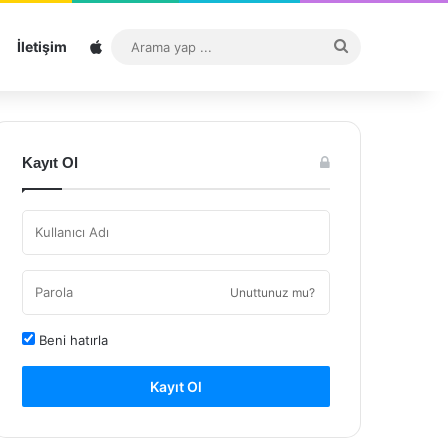
Sitemap
Arama
İletişim
yap
...
Kayıt Ol
Unuttunuz mu?
Beni hatırla
Kayıt Ol