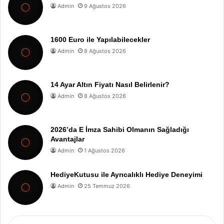
Admin
9 Ağustos 2026
1600 Euro ile Yapılabilecekler
Admin
8 Ağustos 2026
14 Ayar Altın Fiyatı Nasıl Belirlenir?
Admin
8 Ağustos 2026
2026’da E İmza Sahibi Olmanın Sağladığı
Avantajlar
Admin
1 Ağustos 2026
HediyeKutusu ile Ayrıcalıklı Hediye Deneyimi
Admin
25 Temmuz 2026