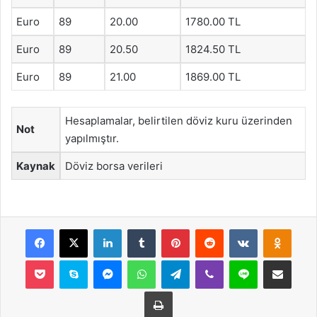
Euro
89
20.00
1780.00 TL
Euro
89
20.50
1824.50 TL
Euro
89
21.00
1869.00 TL
Hesaplamalar, belirtilen döviz kuru üzerinden
Not
yapılmıştır.
Kaynak
Döviz borsa verileri
Facebook
X
LinkedIn
Tumblr
Pinterest
Reddit
VKontakte
Odnok
Pocket
Skype
Messenger
WhatsApp
Telegram
Viber
Line
E-Posta ile payla
Yazdır