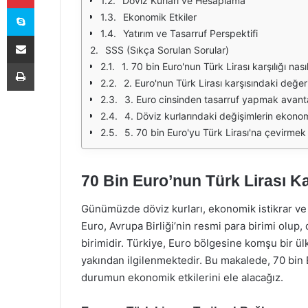
Döviz Kurları ve Hesaplama
Skype
Ekonomik Etkiler
Yatırım ve Tasarruf Perspektifi
E-Posta ile paylaş
SSS (Sıkça Sorulan Sorular)
Yazdır
1. 70 bin Euro'nun Türk Lirası karşılığı nas
2. Euro'nun Türk Lirası karşısındaki değer
3. Euro cinsinden tasarruf yapmak avanta
4. Döviz kurlarındaki değişimlerin ekonomi
5. 70 bin Euro'yu Türk Lirası'na çevirmek
70 Bin Euro’nun Türk Lirası K
Günümüzde döviz kurları, ekonomik istikrar ve 
Euro, Avrupa Birliği’nin resmi para birimi olup
birimidir. Türkiye, Euro bölgesine komşu bir ülk
yakından ilgilenmektedir. Bu makalede, 70 bin Eu
durumun ekonomik etkilerini ele alacağız.