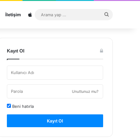
Sitemap
Arama
İletişim
yap
...
Kayıt Ol
Unuttunuz mu?
Beni hatırla
Kayıt Ol