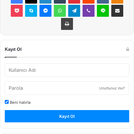
Pocket
Skype
Messenger
WhatsApp
Telegram
Viber
Line
E-Posta ile payla
Yazdır
Kayıt Ol
Unuttunuz mu?
Beni hatırla
Kayıt Ol