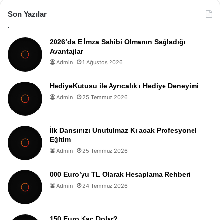
Son Yazılar
2026’da E İmza Sahibi Olmanın Sağladığı
Avantajlar
Admin
1 Ağustos 2026
HediyeKutusu ile Ayrıcalıklı Hediye Deneyimi
Admin
25 Temmuz 2026
İlk Dansınızı Unutulmaz Kılacak Profesyonel
Eğitim
Admin
25 Temmuz 2026
000 Euro’yu TL Olarak Hesaplama Rehberi
Admin
24 Temmuz 2026
150 Euro Kaç Dolar?