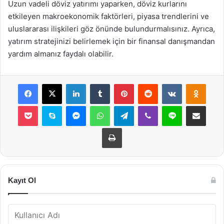
Uzun vadeli döviz yatırımı yaparken, döviz kurlarını
etkileyen makroekonomik faktörleri, piyasa trendlerini ve
uluslararası ilişkileri göz önünde bulundurmalısınız. Ayrıca,
yatırım stratejinizi belirlemek için bir finansal danışmandan
yardım almanız faydalı olabilir.
Facebook
X
LinkedIn
Tumblr
Pinterest
Reddit
VKontakte
Odnok
Pocket
Skype
Messenger
WhatsApp
Telegram
Viber
Line
E-Posta ile payla
Yazdır
Kayıt Ol