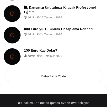
İlk Dansınızı Unutulmaz Kılacak Profesyonel
Eğitim
Admin
25 Temmuz 2026
000 Euro’yu TL Olarak Hesaplama Rehberi
Admin
24 Temmuz 2026
150 Euro Kaç Dolar?
Admin
23 Temmuz 2026
Daha Fazla Yükle
cilt bakımı
unblocked games
evden eve nakliyat