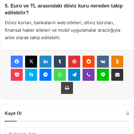
5. Euro ve TL arasındaki döviz kuru nereden takip
edilebilir?
Döviz kurları, bankaların web siteleri, döviz büroları,
finansal haber siteleri ve mobil uygulamalar aracılığıyla
anlık olarak takip edilebilir.
Facebook
X
LinkedIn
Tumblr
Pinterest
Reddit
VKontakte
Odnok
Pocket
Skype
Messenger
WhatsApp
Telegram
Viber
Line
E-Posta ile payla
Yazdır
Kayıt Ol