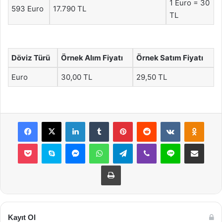
1 Euro = 30
593 Euro
17.790 TL
TL
Döviz Türü
Örnek Alım Fiyatı
Örnek Satım Fiyatı
Euro
30,00 TL
29,50 TL
Facebook
X
LinkedIn
Tumblr
Pinterest
Reddit
VKontakte
Odnok
Pocket
Skype
Messenger
WhatsApp
Telegram
Viber
Line
E-Posta ile payla
Yazdır
Kayıt Ol