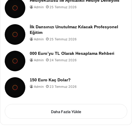
HediyeKutusu ile Ayrıcalıklı Hediye Deneyimi
Admin
25 Temmuz 2026
İlk Dansınızı Unutulmaz Kılacak Profesyonel
Eğitim
Admin
25 Temmuz 2026
000 Euro’yu TL Olarak Hesaplama Rehberi
Admin
24 Temmuz 2026
150 Euro Kaç Dolar?
Admin
23 Temmuz 2026
Daha Fazla Yükle