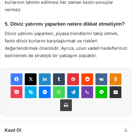
kurlarının tahmin edilmesi her zaman kesin sonuçlar
vermez.
5. Döviz yatırımı yaparken nelere dikkat etmeliyim?
Döviz yatırımı yaparken, piyasa trendlerini takip etmek,
farklı döviz kurlarını karşılaştırmak ve riskleri
değerlendirmek önemlidir. Ayrıca, uzun vadeli hedeflerinizi
belirlemek de stratejik bir yaklaşım olacaktır.
Facebook
X
LinkedIn
Tumblr
Pinterest
Reddit
VKontakte
Odnok
Pocket
Skype
Messenger
WhatsApp
Telegram
Viber
Line
E-Posta ile payla
Yazdır
Kayıt Ol