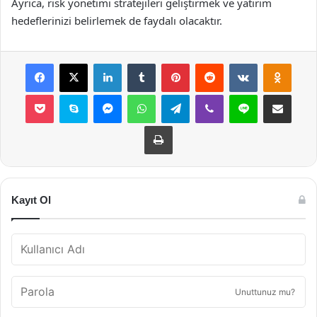
Ayrıca, risk yönetimi stratejileri geliştirmek ve yatırım
hedeflerinizi belirlemek de faydalı olacaktır.
Facebook
X
LinkedIn
Tumblr
Pinterest
Reddit
VKontakte
Odnok
Pocket
Skype
Messenger
WhatsApp
Telegram
Viber
Line
E-Posta ile payla
Yazdır
Kayıt Ol
Unuttunuz mu?