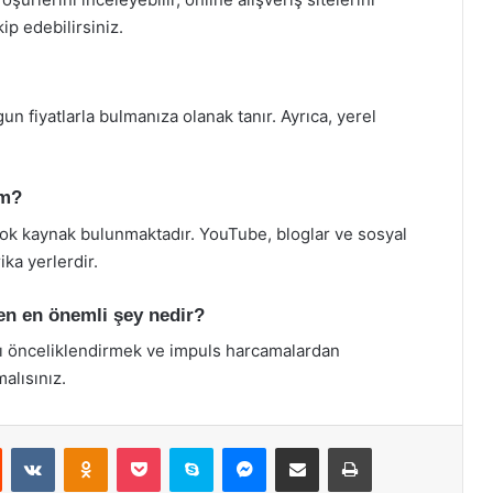
ip edebilirsiniz.
gun fiyatlarla bulmanıza olanak tanır. Ayrıca, yerel
im?
rçok kaynak bulunmaktadır. YouTube, bloglar ve sosyal
ika yerlerdir.
en en önemli şey nedir?
ızı önceliklendirmek ve impuls harcamalardan
alısınız.
st
Reddit
VKontakte
Odnoklassniki
Pocket
Skype
Messenger
E-Posta ile paylaş
Yazdır