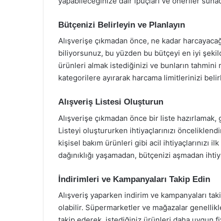
yapabileceğinize dair ipuçları ve öneriler suna
Bütçenizi Belirleyin ve Planlayın
Alışverişe çıkmadan önce, ne kadar harcayacağ
biliyorsunuz, bu yüzden bu bütçeyi en iyi şekil
ürünleri almak istediğinizi ve bunların tahmini m
kategorilere ayırarak harcama limitlerinizi belirl
Alışveriş Listesi Oluşturun
Alışverişe çıkmadan önce bir liste hazırlamak,
Listeyi oluştururken ihtiyaçlarınızı önceliklend
kişisel bakım ürünleri gibi acil ihtiyaçlarınızı i
dağınıklığı yaşamadan, bütçenizi aşmadan ihtiyaç
İndirimleri ve Kampanyaları Takip Edin
Alışveriş yaparken indirim ve kampanyaları tak
olabilir. Süpermarketler ve mağazalar genellikl
takip ederek, istediğiniz ürünleri daha uygun fiya