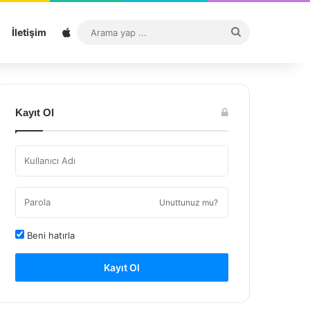
Sitemap
Arama
İletişim
yap
...
Kayıt Ol
Unuttunuz mu?
Beni hatırla
Kayıt Ol