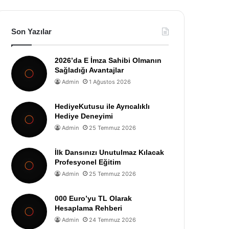
Son Yazılar
2026’da E İmza Sahibi Olmanın
Sağladığı Avantajlar
Admin
1 Ağustos 2026
HediyeKutusu ile Ayrıcalıklı
Hediye Deneyimi
Admin
25 Temmuz 2026
İlk Dansınızı Unutulmaz Kılacak
Profesyonel Eğitim
Admin
25 Temmuz 2026
000 Euro’yu TL Olarak
Hesaplama Rehberi
Admin
24 Temmuz 2026