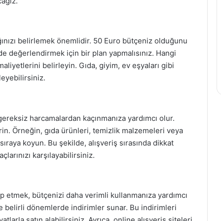
cağız.
ınızı belirlemek önemlidir. 50 Euro bütçeniz olduğunu
de değerlendirmek için bir plan yapmalısınız. Hangi
aliyetlerini belirleyin. Gıda, giyim, ev eşyaları gibi
eyebilirsiniz.
 gereksiz harcamalardan kaçınmanıza yardımcı olur.
irin. Örneğin, gıda ürünleri, temizlik malzemeleri veya
lk sıraya koyun. Bu şekilde, alışveriş sırasında dikkat
larınızı karşılayabilirsiniz.
ip etmek, bütçenizi daha verimli kullanmanıza yardımcı
e belirli dönemlerde indirimler sunar. Bu indirimleri
tlarla satın alabilirsiniz. Ayrıca, online alışveriş siteleri