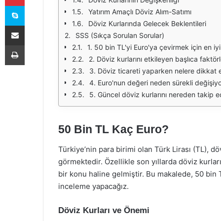
Skype
Yatırım Amaçlı Döviz Alım-Satımı
Döviz Kurlarında Gelecek Beklentileri
E-Posta ile paylaş
SSS (Sıkça Sorulan Sorular)
Yazdır
1. 50 bin TL'yi Euro'ya çevirmek için en i
2. Döviz kurlarını etkileyen başlıca faktörl
3. Döviz ticareti yaparken nelere dikkat 
4. Euro'nun değeri neden sürekli değişiy
5. Güncel döviz kurlarını nereden takip e
50 Bin TL Kaç Euro?
Türkiye’nin para birimi olan Türk Lirası (TL), dö
görmektedir. Özellikle son yıllarda döviz kurlar
bir konu haline gelmiştir. Bu makalede, 50 bin T
inceleme yapacağız.
Döviz Kurları ve Önemi