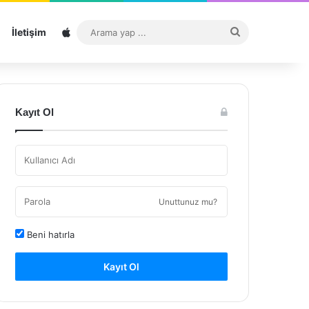
Sitemap
Arama
İletişim
yap
...
Kayıt Ol
Unuttunuz mu?
Beni hatırla
Kayıt Ol