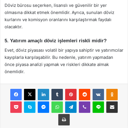
Döviz bürosu seçerken, lisanslı ve güvenilir bir yer
olmasına dikkat etmek önemlidir. Ayrıca, sunulan döviz
kurlarını ve komisyon oranlarını karşılaştırmak faydalı
olacaktır.
5. Yatırım amaçlı döviz işlemleri riskli midir?
Evet, döviz piyasası volatil bir yapıya sahiptir ve yatırımcılar
kayıplarla karşılaşabilir. Bu nedenle, yatırım yapmadan
önce piyasa analizi yapmak ve riskleri dikkate almak
önemlidir.
Facebook
X
LinkedIn
Tumblr
Pinterest
Reddit
VKontakte
Odnok
Pocket
Skype
Messenger
WhatsApp
Telegram
Viber
Line
E-Posta ile payla
Yazdır