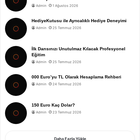
Admin
1 Ağustos 2026
HediyeKutusu ile Ayrıcalıklı Hediye Deneyimi
Admin
25 Temmuz 2026
İlk Dansınızı Unutulmaz Kılacak Profesyonel
Eğitim
Admin
25 Temmuz 2026
000 Euro’yu TL Olarak Hesaplama Rehberi
Admin
24 Temmuz 2026
150 Euro Kaç Dolar?
Admin
23 Temmuz 2026
Daha Fazla Yükle