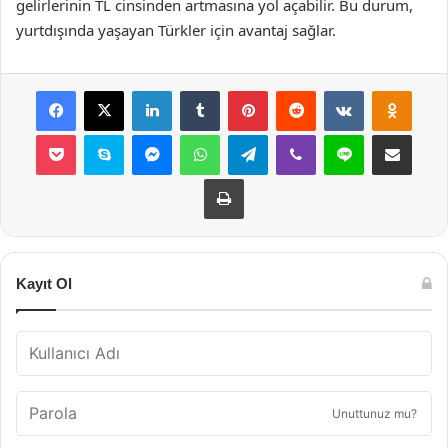
gelirlerinin TL cinsinden artmasına yol açabilir. Bu durum,
yurtdışında yaşayan Türkler için avantaj sağlar.
Facebook
X
LinkedIn
Tumblr
Pinterest
Reddit
VKontakte
Odnok
Pocket
Skype
Messenger
WhatsApp
Telegram
Viber
Line
E-Posta ile payla
Yazdır
Kayıt Ol
Unuttunuz mu?