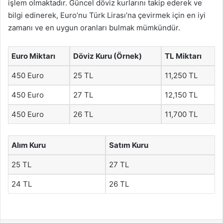
işlem olmaktadır. Güncel döviz kurlarını takip ederek ve
bilgi edinerek, Euro’nu Türk Lirası’na çevirmek için en iyi
zamanı ve en uygun oranları bulmak mümkündür.
Euro Miktarı
Döviz Kuru (Örnek)
TL Miktarı
450 Euro
25 TL
11,250 TL
450 Euro
27 TL
12,150 TL
450 Euro
26 TL
11,700 TL
Alım Kuru
Satım Kuru
25 TL
27 TL
24 TL
26 TL