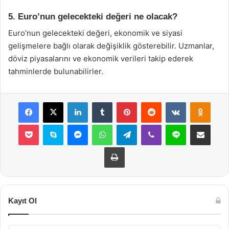
5. Euro’nun gelecekteki değeri ne olacak?
Euro’nun gelecekteki değeri, ekonomik ve siyasi
gelişmelere bağlı olarak değişiklik gösterebilir. Uzmanlar,
döviz piyasalarını ve ekonomik verileri takip ederek
tahminlerde bulunabilirler.
Facebook
X
LinkedIn
Tumblr
Pinterest
Reddit
VKontakte
Odnok
Pocket
Skype
Messenger
WhatsApp
Telegram
Viber
Line
E-Posta ile payla
Yazdır
Kayıt Ol