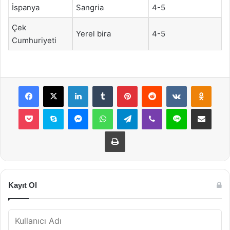
İspanya
Sangria
4-5
Çek
Yerel bira
4-5
Cumhuriyeti
Facebook
X
LinkedIn
Tumblr
Pinterest
Reddit
VKontakte
Odnok
Pocket
Skype
Messenger
WhatsApp
Telegram
Viber
Line
E-Posta ile payla
Yazdır
Kayıt Ol