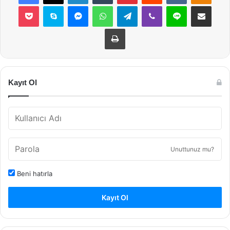
Pocket
Skype
Messenger
WhatsApp
Telegram
Viber
Line
E-Posta ile payla
Yazdır
Kayıt Ol
Unuttunuz mu?
Beni hatırla
Kayıt Ol