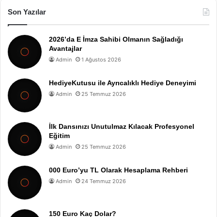
Son Yazılar
2026’da E İmza Sahibi Olmanın Sağladığı
Avantajlar
Admin
1 Ağustos 2026
HediyeKutusu ile Ayrıcalıklı Hediye Deneyimi
Admin
25 Temmuz 2026
İlk Dansınızı Unutulmaz Kılacak Profesyonel
Eğitim
Admin
25 Temmuz 2026
000 Euro’yu TL Olarak Hesaplama Rehberi
Admin
24 Temmuz 2026
150 Euro Kaç Dolar?