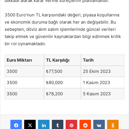
dikkate alarak karar verme süreçlerini planlamalıdır.
3500 Euro’nun TL karşısındaki değeri, piyasa koşullarına
ve ekonomik duruma bağlı olarak her an değişebilir. Bu
sebepten, döviz alım satım işlemlerinde güncel verileri
takip etmek ve güvenilir kaynaklardan bilgi edinmek kritik
bir rol oynamaktadır.
Euro Miktarı
TL Karşılığı
Tarih
3500
₺77,500
25 Ekim 2023
3500
₺80,000
1 Kasım 2023
3500
₺78,200
5 Kasım 2023
Facebook
X
LinkedIn
Tumblr
Pinterest
Reddit
VKontakte
Odnok