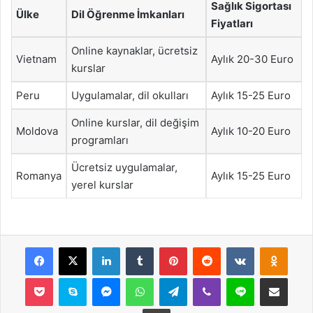
Sağlık Sigortası
Ülke
Dil Öğrenme İmkanları
Fiyatları
Online kaynaklar, ücretsiz
Vietnam
Aylık 20-30 Euro
kurslar
Peru
Uygulamalar, dil okulları
Aylık 15-25 Euro
Online kurslar, dil değişim
Moldova
Aylık 10-20 Euro
programları
Ücretsiz uygulamalar,
Romanya
Aylık 15-25 Euro
yerel kurslar
Facebook
X
LinkedIn
Tumblr
Pinterest
Reddit
VKontakte
Odnok
Pocket
Skype
Messenger
WhatsApp
Telegram
Viber
Line
E-Posta ile payla
Yazdır