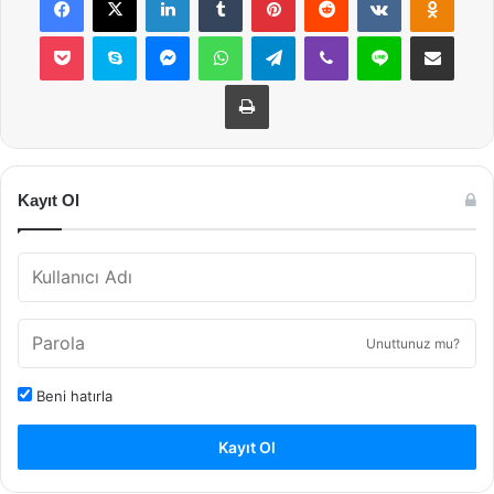
Pocket
Skype
Messenger
WhatsApp
Telegram
Viber
Line
E-Posta ile payla
Yazdır
Kayıt Ol
Unuttunuz mu?
Beni hatırla
Kayıt Ol