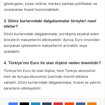
göstergeler, siyasi istikrar, merkez bankası politikaları ve
uluslararası ticaret bulunmaktadır.
3. Döviz kurlarındaki dalgalanmalar bireyleri nasıl
etkiler?
Döviz kurlarındaki dalgalanmalar, yurtdışına seyahat eden
bireylerin maliyetlerini etkileyebilir. Ayrıca, Euro cinsinden
borçlanan işletmelerin maliyetlerini artırabilir veya
azaltabilir.
4. Türkiye’nin Euro ile olan ilişkisi neden önemlidir?
Türkiye’nin Euro ile olan ilişkisi, hem Türkiye ekonomisi
hem de Avrupa ekonomisi üzerinde önemli etkilere
sahiptir. Döviz kurlarındaki dalgalanmalar, ticaret ve yatırım
kararlarını etkileyebilir.
Facebook
X
LinkedIn
Tumblr
Pinterest
Reddit
VKontakte
Odnok