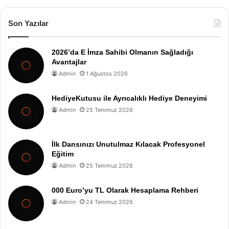
Son Yazılar
2026’da E İmza Sahibi Olmanın Sağladığı
Avantajlar
Admin
1 Ağustos 2026
HediyeKutusu ile Ayrıcalıklı Hediye Deneyimi
Admin
25 Temmuz 2026
İlk Dansınızı Unutulmaz Kılacak Profesyonel
Eğitim
Admin
25 Temmuz 2026
000 Euro’yu TL Olarak Hesaplama Rehberi
Admin
24 Temmuz 2026