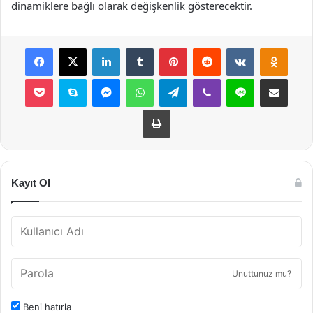
dinamiklere bağlı olarak değişkenlik gösterecektir.
Facebook
X
LinkedIn
Tumblr
Pinterest
Reddit
VKontakte
Odnok
Pocket
Skype
Messenger
WhatsApp
Telegram
Viber
Line
E-Posta ile payla
Yazdır
Kayıt Ol
Unuttunuz mu?
Beni hatırla