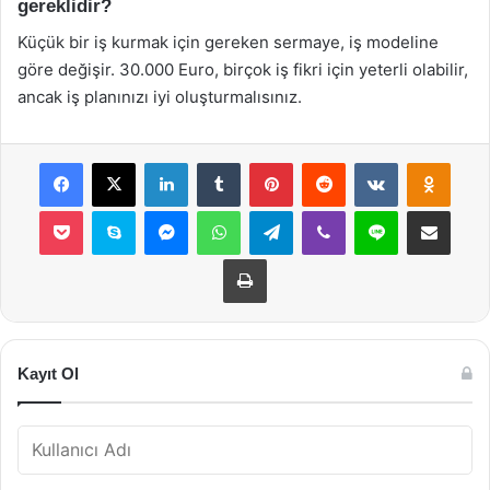
gereklidir?
Küçük bir iş kurmak için gereken sermaye, iş modeline
göre değişir. 30.000 Euro, birçok iş fikri için yeterli olabilir,
ancak iş planınızı iyi oluşturmalısınız.
Facebook
X
LinkedIn
Tumblr
Pinterest
Reddit
VKontakte
Odnok
Pocket
Skype
Messenger
WhatsApp
Telegram
Viber
Line
E-Posta ile payla
Yazdır
Kayıt Ol