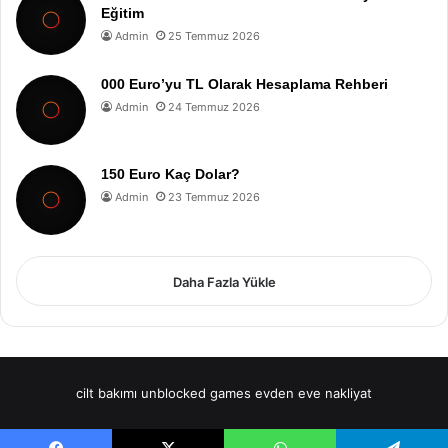
Eğitim
Admin
25 Temmuz 2026
000 Euro’yu TL Olarak Hesaplama Rehberi
Admin
24 Temmuz 2026
150 Euro Kaç Dolar?
Admin
23 Temmuz 2026
Daha Fazla Yükle
cilt bakımı
unblocked games
evden eve nakliyat